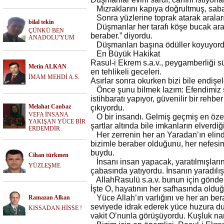
Mızraklarını kapıya doğrultmuş, saba
Sonra yüzlerine toprak atarak aralar
bilal tekin
Düşmanlar her tarafı köşe bucak ar
ÇÜNKÜ BEN
beraber.” diyordu.
ANADOLU'YUM
Düşmanları başına ödüller koyuyordu
En Büyük Hakikat
Rasul-i Ekrem s.a.v., peygamberliği sü
Metin ALKAN
en tehlikeli geceleri.
İMAM MEHDİ A.S.
Asırlar sonra okurken bizi bile endişe
Önce şunu bilmek lazım: Efendimiz s.a
istihbaratı yapıyor, güvenilir bir rehb
Melahat Canbaz
çıkıyordu.
VEFA İNSANA
O bir insandı. Gelmiş geçmiş en öze
YAKIŞAN YÜCE BİR
şartlar altında bile imkanların elverdi
ERDEMDİR
Her zerrenin her an Yaradan’ın elin
bizimle beraber olduğunu, her nefesim
buydu.
Cihan türkmen
İnsanı insan yapacak, yaratılmışları
YÜZLEŞME
çabasında yatıyordu. İnsanın yaradılı
AllahRasulü s.a.v. bunun için gönder
İşte O, hayatının her safhasında oldu
Yüce Allah’ın varlığını ve her an be
Ramazan Alkan
seviyede idrak ederek yüce huzura du
KISSADAN HİSSE !
vakit O’nunla görüşüyordu. Kuşluk na