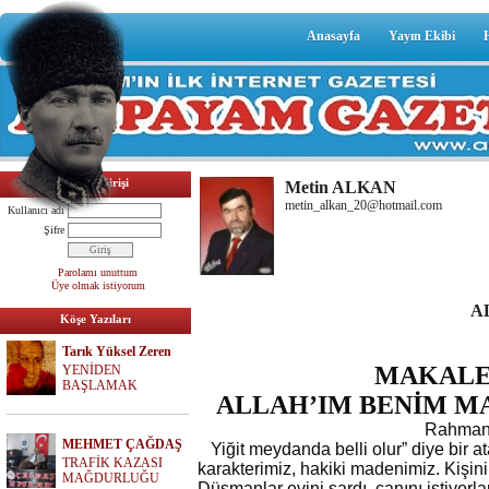
Anasayfa
Yayın Ekibi
Üyelik Girişi
Metin ALKAN
metin_alkan_20@hotmail.com
Kullanıcı adı
Şifre
Parolamı unuttum
Üye olmak istiyorum
A
Köşe Yazıları
Tarık Yüksel Zeren
MAKAL
YENİDEN
BAŞLAMAK
ALLAH’IM BENİM MA
Rahman 
MEHMET ÇAĞDAŞ
Yiğit meydanda belli olur” diye bir 
TRAFİK KAZASI
karakterimiz, hakiki madenimiz. Kişin
MAĞDURLUĞU
Düşmanlar evini sardı, canını istiyorl