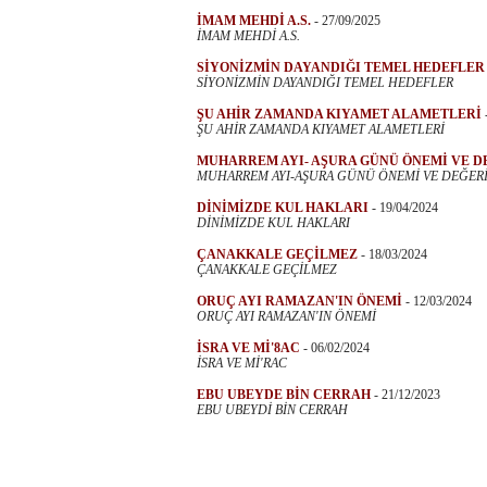
İMAM MEHDİ A.S.
-
27/09/2025
İMAM MEHDİ A.S.
SİYONİZMİN DAYANDIĞI TEMEL HEDEFLER
SİYONİZMİN DAYANDIĞI TEMEL HEDEFLER
ŞU AHİR ZAMANDA KIYAMET ALAMETLERİ
ŞU AHİR ZAMANDA KIYAMET ALAMETLERİ
MUHARREM AYI- AŞURA GÜNÜ ÖNEMİ VE D
MUHARREM AYI-AŞURA GÜNÜ ÖNEMİ VE DEĞER
DİNİMİZDE KUL HAKLARI
-
19/04/2024
DİNİMİZDE KUL HAKLARI
ÇANAKKALE GEÇİLMEZ
-
18/03/2024
ÇANAKKALE GEÇİLMEZ
ORUÇ AYI RAMAZAN'IN ÖNEMİ
-
12/03/2024
ORUÇ AYI RAMAZAN'IN ÖNEMİ
İSRA VE Mİ'8AC
-
06/02/2024
İSRA VE Mİ'RAC
EBU UBEYDE BİN CERRAH
-
21/12/2023
EBU UBEYDİ BİN CERRAH