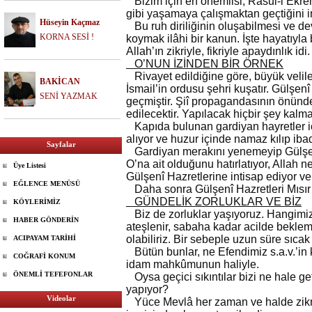
Bizim için en önemlisi, Rasul-i Ekre
gibi yaşamaya çalışmaktan geçtiğini i
Hüseyin Kaçmaz
Bu ruh diriliğinin oluşabilmesi ve d
KORNA SESİ !
koymak ilâhi bir kanun. İşte hayatıyl
Allah’ın zikriyle, fikriyle apaydınlık idi.
O’NUN İZİNDEN BİR ÖRNEK
Rivayet edildiğine göre, büyük velil
BAKİCAN
İsmail’in ordusu şehri kuşatır. Gülşenî
SENİ YAZMAK
geçmiştir. Şiî propagandasının önünde 
edilecektir. Yapılacak hiçbir şey kalma
Kapıda bulunan gardiyan hayretler i
alıyor ve huzur içinde namaz kılıp iba
Sayfalar
Gardiyan merakını yenemeyip Gülşenî
O’na ait olduğunu hatırlatıyor, Allah
Üye Listesi
Gülşenî Hazretlerine intisap ediyor v
EĞLENCE MENÜSÜ
Daha sonra Gülşenî Hazretleri Mısır’
GÜNDELİK ZORLUKLAR VE BİZ
KÖYLERİMİZ
Biz de zorluklar yaşıyoruz. Hangimi
HABER GÖNDERİN
ateşlenir, sabaha kadar acilde beklem
olabiliriz. Bir sebeple uzun süre sıcak
ACIPAYAM TARİHİ
Bütün bunlar, ne Efendimiz s.a.v.’in 
COĞRAFİ KONUM
idam mahkûmunun haliyle.
ÖNEMLİ TEFEFONLAR
Oysa geçici sıkıntılar bizi ne hale 
yapıyor?
Videolar
Yüce Mevlâ her zaman ve halde zikred