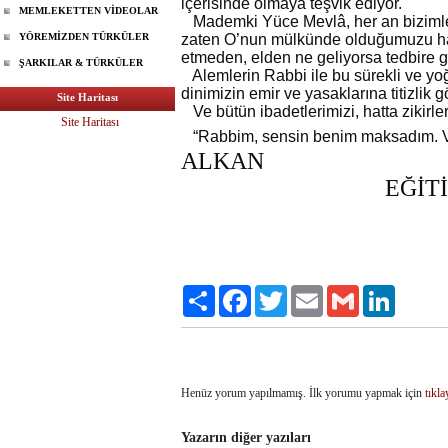
içerisinde olmaya teşvik ediyor.
MEMLEKETTEN VİDEOLAR
Mademki Yüce Mevlâ, her an bizimled
YÖREMİZDEN TÜRKÜLER
zaten O’nun mülkünde olduğumuzu hat
etmeden, elden ne geliyorsa tedbire
ŞARKILAR & TÜRKÜLER
Alemlerin Rabbi ile bu sürekli ve yoğ
dinimizin emir ve yasaklarına titizlik g
Site Haritası
Ve bütün ibadetlerimizi, hatta zikirle
Site Haritası
“Rabbim, sensin benim maksadım. Ve
ALKAN
EĞİT
Paylaş
Facebook
Twitter
Email
Gmail
LinkedIn
Henüz yorum yapılmamış. İlk yorumu yapmak için
tıkla
Yazarın diğer yazıları