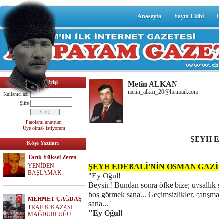
Anasayfa
Yayın Ekibi
Üyelik Girişi
Metin ALKAN
metin_alkan_20@hotmail.com
Kullanıcı adı
Şifre
Parolamı unuttum
Üye olmak istiyorum
ŞEYH E
Köşe Yazıları
Tarık Yüksel Zeren
YENİDEN
ŞEYH EDEBALİ'NİN OSMAN GAZİ
BAŞLAMAK
"Ey Oğul!
Beysin! Bundan sonra öfke bize; uysallık s
hoş görmek sana... Geçimsizlikler, çatışma
MEHMET ÇAĞDAŞ
sana..."
TRAFİK KAZASI
"Ey Oğul!
MAĞDURLUĞU