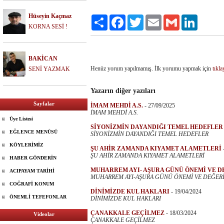
Hüseyin Kaçmaz
Paylaş
Facebook
Twitter
Email
Gmail
LinkedIn
KORNA SESİ !
BAKİCAN
Henüz yorum yapılmamış. İlk yorumu yapmak için
tıkla
SENİ YAZMAK
Yazarın diğer yazıları
Sayfalar
İMAM MEHDİ A.S.
-
27/09/2025
İMAM MEHDİ A.S.
Üye Listesi
SİYONİZMİN DAYANDIĞI TEMEL HEDEFLER
EĞLENCE MENÜSÜ
SİYONİZMİN DAYANDIĞI TEMEL HEDEFLER
KÖYLERİMİZ
ŞU AHİR ZAMANDA KIYAMET ALAMETLERİ
ŞU AHİR ZAMANDA KIYAMET ALAMETLERİ
HABER GÖNDERİN
MUHARREM AYI- AŞURA GÜNÜ ÖNEMİ VE D
ACIPAYAM TARİHİ
MUHARREM AYI-AŞURA GÜNÜ ÖNEMİ VE DEĞER
COĞRAFİ KONUM
DİNİMİZDE KUL HAKLARI
-
19/04/2024
ÖNEMLİ TEFEFONLAR
DİNİMİZDE KUL HAKLARI
ÇANAKKALE GEÇİLMEZ
-
18/03/2024
Videolar
ÇANAKKALE GEÇİLMEZ