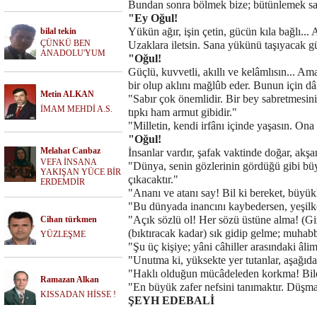
Bundan sonra bölmek bize; bütünlemek san
"Ey Oğul!
Yükün ağır, işin çetin, gücün kıla bağlı... 
bilal tekin
ÇÜNKÜ BEN
Uzaklara iletsin. Sana yükünü taşıyacak gü
ANADOLU'YUM
"Oğul!
Güçlü, kuvvetli, akıllı ve kelâmlısın... Am
bir olup aklını mağlûb eder. Bunun için dâi
Metin ALKAN
"Sabır çok önemlidir. Bir bey sabretmesini
İMAM MEHDİ A.S.
tıpkı ham armut gibidir."
"Milletin, kendi irfânı içinde yaşasın. Ona
"Oğul!
Melahat Canbaz
İnsanlar vardır, şafak vaktinde doğar, akşa
VEFA İNSANA
"Dünya, senin gözlerinin gördüğü gibi büyük
YAKIŞAN YÜCE BİR
çıkacaktır."
ERDEMDİR
"Ananı ve atanı say! Bil ki bereket, büyükl
"Bu dünyada inancını kaybedersen, yeşilke
"Açık sözlü ol! Her sözü üstüne alma! (Giz
Cihan türkmen
(bıktıracak kadar) sık gidip gelme; muhabbe
YÜZLEŞME
"Şu üç kişiye; yâni câhiller arasındaki âlim
"Unutma ki, yüksekte yer tutanlar, aşağıda
"Haklı olduğun mücâdeleden korkma! Bilesin
Ramazan Alkan
"En büyük zafer nefsini tanımaktır. Düşman,
KISSADAN HİSSE !
ŞEYH EDEBALİ