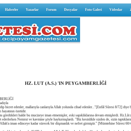
Haberler
Yazarlar
Forum
Dosyalar
Foto Galeri
Videolar
HZ. LUT (A.S.) 'IN PEYGAMBERLİĞİ
RLİĞİ
ıyla
hicret edenler, mallarıyla canlarıyla Allah yolunda cihad edenler..."[Enfâl Sûresi 8/72] diye 
 hayatının özetidir.
gördükleri halde bu mucizeye iman etmemişler, eski sapıklıklarına devam etmişlerdi. Hz.Lût (
et ederlerken Nemrut ve kavmine şöyle haykırmışlardı. "Biz kesinlikle sizden de, sizin taptıkların
 Allah'a iman edinceye kadar sürecek bir düşmanlık ve nefret girmiştir." [Mümtehine Sûresi 60/4