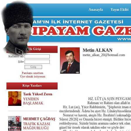
Anasayfa
Yayın Ekibi
Üyelik Girişi
Metin ALKAN
metin_alkan_20@hotmail.com
Kullanıcı adı
Şifre
Parolamı unuttum
Üye olmak istiyorum
Köşe Yazıları
Tarık Yüksel Zeren
HZ. LÛT (A.S)'IN PEYGAMBE
YENİDEN
Rahman ve Rahim olan allah'ın ad
BAŞLAMAK
Hz. Lut (as), Yüce Rabbimizin, "Şüphesiz iman edip 
öncülerindendi. Âdeta bu ayet Hz. Lûtaleyhisselâmın
Nemrut ve kavmi, ateşin Hz. İbrahim'i yakmadığını 
MEHMET ÇAĞDAŞ
Sûresi 29/26] ve Onunla hicret etmişti. Birlikte hicr
reddediyoruz. Sizinle bizim aramıza sadece tek olan
TRAFİK KAZASI
güzel bir örnek olarak takdim eder ve şöyle der:
MAĞDURLUĞU