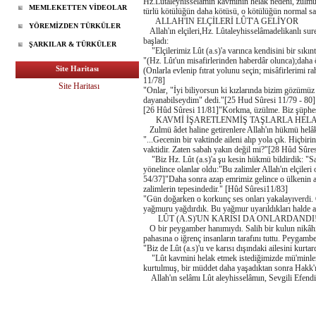
Hz.Lûtaleyhisselâmın kavminin helak nedeni, zulmü n
MEMLEKETTEN VİDEOLAR
türlü kötülüğün daha kötüsü, o kötülüğün normal sayı
ALLAH'IN ELÇİLERİ LÛT'A GELİYOR
YÖREMİZDEN TÜRKÜLER
Allah'ın elçileri,Hz. Lûtaleyhisselâmadelikanlı su
başladı:
ŞARKILAR & TÜRKÜLER
"Elçilerimiz Lût (a.s)'a varınca kendisini bir sıkın
"(Hz. Lût'un misafirlerinden haberdâr olunca);daha ön
Site Haritası
(Onlarla evlenip fıtrat yolunu seçin; misâfirlerimi 
11/78]
Site Haritası
"Onlar, "İyi biliyorsun ki kızlarında bizim gözümüz 
dayanabilseydim" dedi."[25 Hud Sûresi 11/79 - 80] Bun
[26 Hûd Sûresi 11/81]"Korkma, üzülme. Biz şüphesiz 
KAVMİ İŞARETLENMİŞ TAŞLARLA HEL
Zulmü âdet haline getirenlere Allah'ın hükmü helâk o
"...Gecenin bir vaktinde aileni alıp yola çık. Hiçbi
vaktidir. Zaten sabah yakın değil mi?"[28 Hûd Sûre
"Biz Hz. Lût (a.s)'a şu kesin hükmü bildirdik: "Sa
yönelince olanlar oldu:"Bu zalimler Allah'ın elçiler
54/37]"Daha sonra azap emrimiz gelince o ülkenin altı
zalimlerin tepesindedir." [Hûd Sûresi11/83]
"Gün doğarken o korkunç ses onları yakalayıverdi. O
yağmuru yağdırdık. Bu yağmur uyarıldıkları halde 
LÛT (A.S)'UN KARISI DA ONLARDANDI
O bir peygamber hanımıydı. Salih bir kulun nikâhınd
pahasına o iğrenç insanların tarafını tuttu. Peygamb
"Biz de Lût (a.s)'u ve karısı dışındaki ailesini kurta
"Lût kavmini helak etmek istediğimizde mü'minlerde
kurtulmuş, bir müddet daha yaşadıktan sonra Hakk'
Allah'ın selâmı Lût aleyhisselâmın, Sevgili Ef
EĞİTİMCİ 