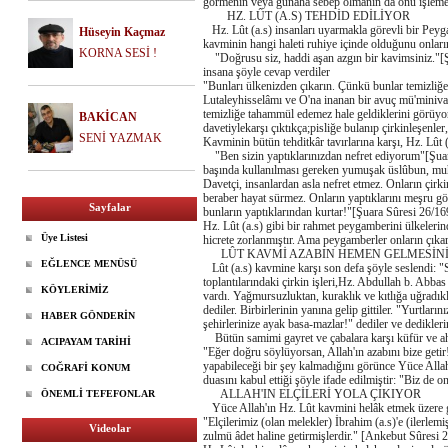
görmenin veya günaha sebep olmanın da onu işlemek g
HZ. LÛT (A.S) TEHDİD EDİLİYOR
Hz. Lût (a.s) insanları uyarmakla görevli bir Peyg
Hüseyin Kaçmaz
kavminin hangi haleti ruhiye içinde olduğunu onları
KORNA SESİ !
"Doğrusu siz, haddi aşan azgın bir kavimsiniz."[Şu
insana şöyle cevap verdiler
"Bunları ülkenizden çıkarın. Çünkü bunlar temizliğe
Lutaleyhisselâmı ve O'na inanan bir avuç mü'minivat
temizliğe tahammül edemez hale geldiklerini görüyoruz
BAKİCAN
davetiylekarşı çıktıkça;pisliğe bulanıp çirkinleşenle
SENİ YAZMAK
Kavminin bütün tehditkâr tavırlarına karşı, Hz. Lût 
"Ben sizin yaptıklarınızdan nefret ediyorum"[Şuara 
başında kullanılması gereken yumuşak üslûbun, muhat
Davetçi, insanlardan asla nefret etmez. Onların çirki
beraber hayat sürmez. Onların yaptıklarını meşru gö
Sayfalar
bunların yaptıklarından kurtar!"[Şuara Sûresi 26/16
Hz. Lût (a.s) gibi bir rahmet peygamberini ülkeleri
Üye Listesi
hicrete zorlanmıştır. Ama peygamberler onların çıkarm
LÛT KAVMİ AZABIN HEMEN GELMESİNİ
EĞLENCE MENÜSÜ
Lût (a.s) kavmine karşı son defa şöyle seslendi: "Si
toplantılarındaki çirkin işleri,Hz. Abdullah b. Abbas
KÖYLERİMİZ
vardı. Yağmursuzluktan, kuraklık ve kıtlığa uğradık
dediler. Birbirlerinin yanına gelip gittiler. "Yurtla
HABER GÖNDERİN
şehirlerinize ayak basa-mazlar!" dediler ve dedikle
Bütün samimi gayret ve çabalara karşı küfür ve ahl
ACIPAYAM TARİHİ
"Eğer doğru söylüyorsan, Allah'ın azabını bize get
yapabileceği bir şey kalmadığını görünce Yüce Alla
COĞRAFİ KONUM
duasını kabul ettiği şöyle ifade edilmiştir: "Biz de
ALLAH'IN ELÇİLERİ YOLA ÇIKIYOR
ÖNEMLİ TEFEFONLAR
Yüce Allah'ın Hz. Lût kavmini helâk etmek üzere gen
"Elçilerimiz (olan melekler) İbrahim (a.s)'e (ilerle
Videolar
zulmü âdet haline getirmişlerdir." [Ankebut Sûresi