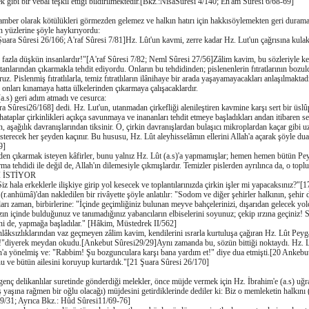
ibi bir vebal teşkil ettiği bildirilmektedir.[Bkz.:NisâSûresi 4/140; En'âm Sûresi 6/68-69]
amber olarak kötülükleri görmezden gelemez ve halkın hatırı için hakkısöylemekten geri durama
n yüzlerine şöyle haykırıyordu:
ara Sûresi 26/166; A'raf Sûresi 7/81]Hz. Lût'un kavmi, zerre kadar Hz. Lut'un çağrısına kulak 
 fazla düşkün insanlardır!"[A'raf Sûresi 7/82; Neml Sûresi 27/56]Zâlim kavim, bu sözleriyle ke
anlarından çıkarmakla tehdit ediyordu. Onların bu tehdidinden; pislenenlerin fıtratlarının bozu
. Pislenmiş fıtratlılarla, temiz fıtratlıların ilânihaye bir arada yaşayamayacakları anlaşılmakta
r, onları kınamaya hatta ülkelerinden çıkarmaya çalışacaklardır.
(a.s) geri adım atmadı ve cesurca:
Sûresi26/168] dedi. Hz. Lut'un, utanmadan çirkefliği alenileştiren kavmine karşı sert bir üslû
aplar çirkinlikleri açıkça savunmaya ve inananları tehdit etmeye başladıkları andan itibaren se
n, aşağılık davranışlarından tiksinir. O, çirkin davranışlardan bulaşıcı mikroplardan kaçar gibi u
sterecek her şeyden kaçınır. Bu hususu, Hz. Lût aleyhisselâmın ellerini Allah'a açarak şöyle du
9]
nden çıkarmak isteyen kâfirler, bunu yalnız Hz. Lût (a.s)'a yapmamışlar; hemen hemen bütün Pe
a tehdidi ile değil de, Allah'ın dilemesiyle çıkmışlardır. Temizler pislerden ayrılınca da, o toplu
 İSTİYOR
z hala erkeklerle ilişkiye girip yol kesecek ve toplantılarınızda çirkin işler mi yapacaksınız?
 (r.anhümâ)'dan nakledilen bir rivâyette şöyle anlatılır: "Sodom ve diğer şehirler halkının, şehir
ları zaman, birbirlerine: "İçinde geçimliğiniz bulunan meyve bahçelerinizi, dışarıdan gelecek y
rınızın içinde bulduğunuz ve tanımadığınız yabancıların elbiselerini soyunuz; çekip ırzına geçiniz!
rini de, yapmağa başladılar." [Hâkim, Müstedrek II/562]
âksızlıklarından vaz geçmeyen zâlim kavim, kendilerini ısrarla kurtuluşa çağıran Hz. Lût Pey
ir!"diyerek meydan okudu.[Ankebut Sûresi29/29]Aynı zamanda bu, sözün bittiği noktaydı. Hz. L
h'a yönelmiş ve: "Rabbim! Şu bozgunculara karşı bana yardım et!" diye dua etmişti.[20 Ankebu
 onu ve bütün ailesini koruyup kurtardık."[21 Şuara Sûresi 26/170]
ç delikanlılar suretinde gönderdiği melekler, önce müjde vermek için Hz. İbrahim'e (a.s) uğra
miş yaşına rağmen bir oğlu olacağı) müjdesini getirdiklerinde dediler ki: Biz o memleketin halkı
 29/31; Ayrıca Bkz.: Hûd Sûresi11/69-76]