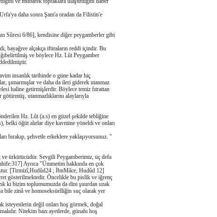
dığını ve mübarek topraklara ulaştırdığını haber
 Urfa'ya daha sonra Şam'a oradan da Filistin'e
am Sûresi 6/86], kendisine diğer peygamberler gibi
i, bayağıve alçakça iftiraların reddi içindir. Bu
ığıbelirtilmiş ve böylece Hz. Lût Peygamber
ddedilmiştir.
vim insanlık tarihinde o güne kadar hiç
lar, şımarmışlar ve daha da ileri giderek utanmaz
si haline getirmişlerdir. Böylece temiz fıtrattan
ar götürmüş, utanmazlıklarını alaylarıyla
derilen Hz. Lût (a.s) en güzel şekilde tebliğine
s), belki öğüt alırlar diye kavmine yöneldi ve onları
rı bırakıp, şehvetle erkeklere yaklaşıyorsunuz. "
et ve ürkütücüdür. Sevgili Peygamberimiz, üç defa
:I sahife:317] Ayrıca "Ümmetim hakkında en çok
muştur. [Tirmizî,Hudûd24 ; İbnMâce, Hudûd 12]
t gösterilmektedir. Öncelikle bu pislik ve iğrenç
yazık ki bizim toplumumuzda da dini şuurdan uzak
 bile zinâ ve homoseksüelliğin suç olarak yer
ak isteyenlerin değil onları hoş görmek, doğal
alıdır. Nitekim bazı ayetlerde, günahı hoş