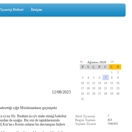
Ziyaretçi Defteri
İletişim
<<
Ağustos 2026
>>
P
S
Ç
P
C
C
P
1
2
3
4
5
6
7
8
9
10
11
12
13
14
15
16
17
18
19
20
21
22
23
12/08/2023
24
25
26
27
28
29
30
31
bahsettiği yiğit Müslümanların geçmişteki
a.s) ise Hz. İbrahim (a.s)'e imân etmiş[Ankebut
Aktif Ziyaretçi
7
ızdan da uzağız. Biz sizi de taptıklarınızıda
Bugün Toplam
453
Toplam Ziyaret
7101355
] Kur'an-ı Kerim onların bu davranışını bizlere