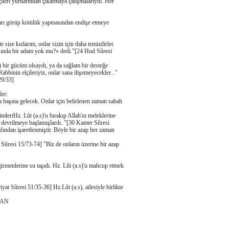
leri yurtlarından çıkarmaya çalışmalarıydı. Her
ları görüp kötülük yapmasından endişe etmeye
size kızlarım, onlar sizin için daha temizdirler.
ı başında bir adam yok mu?» dedi."[24 Hud Sûresi
k) bir gücüm olsaydı, ya da sağlam bir desteğe
bbinin elçileriyiz, onlar sana ilişemeyecekler..."
29/33]
ler:
a başına gelecek. Onlar için belirlenen zaman sabah
eriHz. Lût (a.s)'u bırakıp Allah'ın meleklerine
ola devrilmeye başlamışlardı. "[30 Kamer Sûresi
afından işaretlenmiştir. Böyle bir azap her zaman
 Sûresi 15/73-74] "Biz de onların üzerine bir azap
irmenlerine su taşıdı. Hz. Lût (a.s)'u mahcup etmek
t Sûresi 51/35-36] Hz.Lût (a.s), ailesiyle birlikte
LKAN