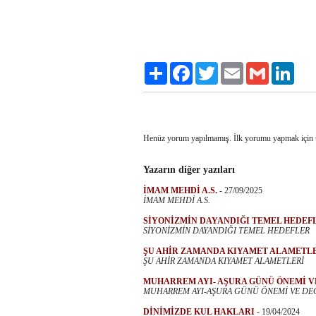
Paylaş
Facebook
Twitter
Email
Gmail
Linke
Henüz yorum yapılmamış. İlk yorumu yapmak için
Yazarın diğer yazıları
İMAM MEHDİ A.S.
-
27/09/2025
İMAM MEHDİ A.S.
SİYONİZMİN DAYANDIĞI TEMEL HEDEF
SİYONİZMİN DAYANDIĞI TEMEL HEDEFLER
ŞU AHİR ZAMANDA KIYAMET ALAMETL
ŞU AHİR ZAMANDA KIYAMET ALAMETLERİ
MUHARREM AYI- AŞURA GÜNÜ ÖNEMİ V
MUHARREM AYI-AŞURA GÜNÜ ÖNEMİ VE DE
DİNİMİZDE KUL HAKLARI
-
19/04/2024