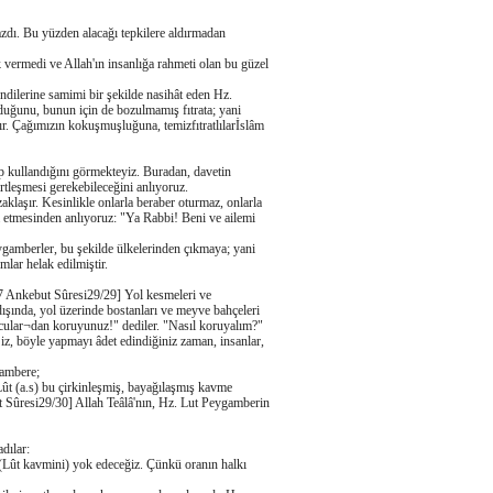
zdı. Bu yüzden alacağı tepkilere aldırmadan
vermedi ve Allah'ın insanlığa rahmeti olan bu güzel
ndilerine samimi bir şekilde nasihât eden Hz.
lduğunu, bunun için de bozulmamış fıtrata; yani
dır. Çağımızın kokuşmuşluğuna, temizfıtratlılarİslâm
p kullandığını görmekteyiz. Buradan, davetin
rtleşmesi gerekebileceğini anlıyoruz.
zaklaşır. Kesinlikle onlarla beraber oturmaz, onlarla
a etmesinden anlıyoruz: "Ya Rabbi! Beni ve ailemi
ygamberler, bu şekilde ülkelerinden çıkmaya; yani
mlar helak edilmiştir.
"[17 Ankebut Sûresi29/29] Yol kesmeleri ve
 dışında, yol üzerinde bostanları ve meyve bahçeleri
olcular¬dan koruyunuz!" dediler. "Nasıl koruyalım?"
 Siz, böyle yapmayı âdet edindiğiniz zaman, insanlar,
gambere;
ût (a.s) bu çirkinleşmiş, bayağılaşmış kavme
t Sûresi29/30] Allah Teâlâ'nın, Hz. Lut Peygamberin
dılar:
nı (Lût kavmini) yok edeceğiz. Çünkü oranın halkı