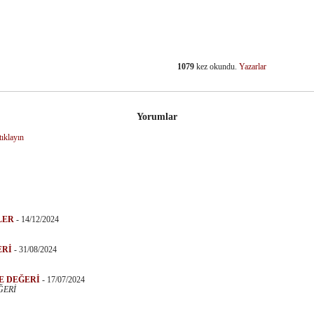
1079
kez okundu.
Yazarlar
dIn
Yorumlar
tıklayın
LER
-
14/12/2024
ERİ
-
31/08/2024
E DEĞERİ
-
17/07/2024
ĞERİ