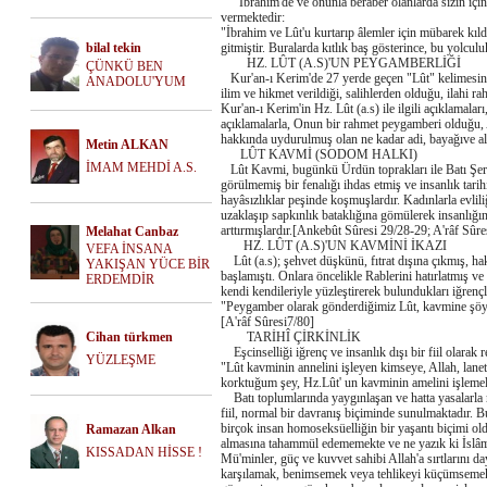
"İbrahim'de ve onunla beraber olanlarda sizin için 
vermektedir:
"İbrahim ve Lût'u kurtarıp âlemler için mübarek kıld
bilal tekin
gitmiştir. Buralarda kıtlık baş gösterince, bu yolcul
HZ. LÛT (A.S)'UN PEYGAMBERLİĞİ
ÇÜNKÜ BEN
Kur'an-ı Kerim'de 27 yerde geçen "Lût" kelimesinin 
ANADOLU'YUM
ilim ve hikmet verildiği, salihlerden olduğu, ilahi 
Kur'an-ı Kerim'in Hz. Lût (a.s) ile ilgili açıklamalar
açıklamalarla, Onun bir rahmet peygamberi olduğu, A
hakkında uydurulmuş olan ne kadar adi, bayağıve alça
Metin ALKAN
LÛT KAVMİ (SODOM HALKI)
İMAM MEHDİ A.S.
Lût Kavmi, bugünkü Ürdün toprakları ile Batı Şeria
görülmemiş bir fenalığı ihdas etmiş ve insanlık tari
hayâsızlıklar peşinde koşmuşlardır. Kadınlarla evlili
uzaklaşıp sapkınlık bataklığına gömülerek insanlığın 
arttırmışlardır.[Ankebût Sûresi 29/28-29; A'râf Sûre
Melahat Canbaz
HZ. LÛT (A.S)'UN KAVMİNİ İKAZI
VEFA İNSANA
Lût (a.s); şehvet düşkünü, fıtrat dışına çıkmış, hak
YAKIŞAN YÜCE BİR
başlamıştı. Onlara öncelikle Rablerini hatırlatmış ve 
ERDEMDİR
kendi kendileriyle yüzleştirerek bulundukları iğrençl
"Peygamber olarak gönderdiğimiz Lût, kavmine şöyle 
[A'râf Sûresi7/80]
Cihan türkmen
TARİHÎ ÇİRKİNLİK
Eşcinselliği iğrenç ve insanlık dışı bir fiil olarak
YÜZLEŞME
"Lût kavminin annelini işleyen kimseye, Allah, lane
korktuğum şey, Hz.Lût' un kavminin amelini işlemel
Batı toplumlarında yaygınlaşan ve hatta yasalarla m
fiil, normal bir davranış biçiminde sunulmaktadır. 
birçok insan homoseksüelliğin bir yaşantı biçimi o
Ramazan Alkan
almasına tahammül edememekte ve ne yazık ki İslâm
KISSADAN HİSSE !
Mü'minler, güç ve kuvvet sahibi Allah'a sırtlarını d
karşılamak, benimsemek veya tehlikeyi küçümsemek s