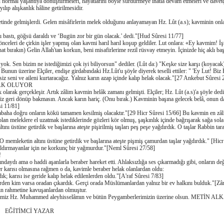
ormal yaşantıya dönüştürmeleri, hayatlarını böyle sürdürmeye inatla devam etmeleri ve davetçi
lıp alışkanlık hâline getirilmesidir.
retinde gelmişlerdi. Gelen misâfirlerin melek olduğunu anlayamayan Hz. Lût (a.s); kavminin on
tı bastı, göğsü daraldı ve ‘Bugün zor bir gün olacak.' dedi."[Hud Sûresi 11/77]
celeri de çirkin işler yapmış olan kavmi harıl harıl koşup geldiler. Lut onlara: «Ey kavmim! İşte 
rahat bırakın) Gelin Allah'tan korkun, beni misafirlerime rezil rüsvay etmeyin. İçinizde hiç akl
yok. Sen bizim ne istediğimizi çok iyi biliyorsun" dediler. (Lût da:) "Keşke size karşı (koyaca
un üzerine Elçiler, endişe girdabındaki Hz.Lût'u şöyle diyerek teselli ettiler: " 'Ey Lut! Biz Ra
seni ve aileni kurtaracağız. Yalnız karın azap içinde kalıp helak olacak."[27 Ankebut Sûresi 
AK OLUYOR
larak gerçekleşir. Artık zâlim kavmin helâk zamanı gelmişti. Elçiler; Hz. Lût (a.s)'a şöyle dedi
riniz geri dönüp bakmasın. Ancak karın hariç. (Onu bırak.) Kavminin başına gelecek belâ, onun d
si 11/81]
baha doğru onların kökü tamamen kesilmiş olacaktır."[29 Hicr Sûresi 15/66] Bu kavmin en zâliml
i olan meleklere el uzatmak istediklerinde gözleri kör olmuş, şaşkınlık içinde bağrışarak sağa s
nı üstüne getirdik ve başlarına ateşte pişirilmiş taşları peş peşe yağdırdık. O taşlar Rabbin tar
 memleketin altını üstüne getirdik ve başlarına ateşte pişmiş çamurdan taşlar yağdırdık." [Hicr
aldırmayanlar için ne korkunç bir yağmurdur."[Neml Sûresi 27/58]
!
aydı ama o haddi aşanlarla beraber hareket etti. Ahlaksızlığa ses çıkarmadığı gibi, onların değ
er karısı olmasına rağmen o da, kavimle beraber helak olanlardan oldu:
rdık; karısı ise geride kalıp helak edilenlerden oldu."[A'raf Sûresi 7/83]
n kim varsa oradan çıkardık. Gerçi orada Müslümanlardan yalnız bir ev halkını bulduk."[Zâriya
ın rahmetine kavuşanlardan olmuştur.
endimiz Hz. Muhammed aleyhisselâmın ve bütün Peygamberlerimizin üzerine olsun. METİN A
YAZAR