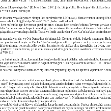
güzel bir örnek vardır."[4]Daha sonra Allah Teâlâ, onları helak edilecek olan o kavimden kurtar
ığımız ülkeye ulaştırdık." [Enbiya Sûresi 21/71] Hz. Lût (a.s),Hz. İbrahim(a.s) ile birlikte önce
uk Mısır'a kadar uzanmıştır.
İbranice veya Süryanice olduğu ileri sürülmektedir. Lût'un (a.s), âlemlere üstün kılındığı[En'
rahmete kabul edildiği[Enbiya Sûresi21/74-75]haber verilmektedir.
ı, hem mü'minler için her zaman güzel bir örnek olması; hem de tahrif edilmiş Tevrat'ta yer alan ad
llah'ın ondan razı ve hoşnut bulunduğu, ilim ve hikmet ile desteklenerek âlemlere üstün kılınd
kça iftiralar varsa hepsi,hakîki Tevrat ve İncil'i tasdik eden Yüce Kur'an'daAllah tarafından re
 arasında yer alan ve Ölü Deniz diye de bilinen Lût Gölünün olduğu bölgede yaşamıştır. Bu ka
hinin yüz karası olmuşlardır. Bunlar Allah'ın verdiği nimetlere teşekkür etmek yerine azgınlaşmış
ği kötü görmüş, homoseksüellik denilen hemcinsleriyle birlikte olma iğrençliğini bir övünç mesele
yüzkarası olan bu kavim, pisliklerini alenileştirdikleri gibi bu çirkin tavırlarını tecavüzlere kad
si 7/80-81]
 ve hukuk nedir bilmez kavmini ikaz ile görevlendirilmişti. Allah'ın rahmeti olarak bu kavme gön
bu yaptıkları rezilliklerden Allah'ın hoşnut olmadığını Allah elçisi olarak bildirmişti. Hz. Lût (a.
ikten kurtarmak istedi:
seslendi: Dünyada sizden önce hiç kimsenin yapmadığı iğrenç bir işi nasıl yaparsınız? Kadınla
 reddeden ve bir kavmin helâkine sebep olarak gösteren Kur'ân-ı Kerim'in ifadeleri son derece n
t etsin!" buyurarakeşcinsel ilişkide bulunanların lanetlendiklerini haber vermiştir.[Ahmed,cilt
eridir." buyurmak suretiyle bu iğrençliğin İslam ümmeti için taşıdığı tehlikeye işarette bulun
eşrulaştırılmak istenen bu çirkin davranışı Müslüman toplumlara da bulaştırmak için hayli gayre
Bunun bir özgürlük olduğu ve başkalarının da saygı duyması gerektiği telkin edilmektedir. Ne 
lduğunu kabul etmiş gözükmektedir.Bu gün batı medeniyeti(!), Müslüman toplumların yasalarında
 ülkeleri de bu konuda batıya boyun eğmektedir.
ayayarak böylesi çirkinliğe ve ahlaksızlığa karşı durmak zorundadırlar. Sadece ahlaksızlığı yaym
uretiyle buna çanak tutanların da böylesi ahlaksızlıkta payı bulunduğu dikkatten uzak tutulmam