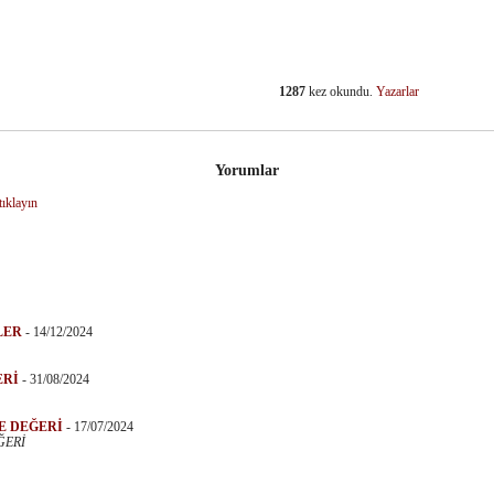
1287
kez okundu.
Yazarlar
dIn
Yorumlar
tıklayın
LER
-
14/12/2024
ERİ
-
31/08/2024
E DEĞERİ
-
17/07/2024
ĞERİ