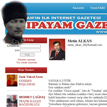
Anasayfa
Yayın Ekibi
Üyelik Girişi
Metin ALKAN
metin_alkan_20@hotmail.com
Kullanıcı adı
Şifre
Parolamı unuttum
Üye olmak istiyorum
Köşe Yazıları
Tarık Yüksel Zeren
SADAKA-İ FITIR
YENİDEN
Rahman ve Rahim olan Allah'ın adıyla
BAŞLAMAK
Fıtır sadakası nedir?
Fıtr sözlükte "Orucu açmak", fitre de "Yaratılış" anla
diye bilinen fıtır sadakası (sadaka-i fıtır); insan
MEHMET ÇAĞDAŞ
belirli kimselere vermesi vacip olan bir sadakadır.[1]
"Fitre sadakasının vacib olması, zekatın farz kılınm
TRAFİK KAZASI
Yoksulların ihtiyaçlarını gidermeye, bayram gününün s
MAĞDURLUĞU