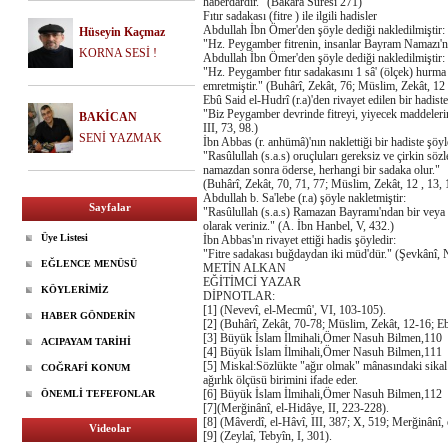
haberdardır." (Bakara Suresi 271)
Fıtır sadakası (fitre ) ile ilgili hadisler
Abdullah İbn Ömer'den şöyle dediği nakledilmiştir:
Hüseyin Kaçmaz
"Hz. Peygamber fitrenin, insanlar Bayram Namazı'na
KORNA SESİ !
Abdullah İbn Ömer'den şöyle dediği nakledilmiştir:
"Hz. Peygamber fıtır sadakasını 1 sâ' (ölçek) hurma
emretmiştir." (Buhârî, Zekât, 76; Müslim, Zekât, 12 
Ebû Said el-Hudrî (r.a)'den rivayet edilen bir hadiste
"Biz Peygamber devrinde fitreyi, yiyecek maddelerin
BAKİCAN
III, 73, 98.)
SENİ YAZMAK
İbn Abbas (r. anhümâ)'nın naklettiği bir hadiste şöy
"Rasûlullah (s.a.s) oruçluları gereksiz ve çirkin sö
namazdan sonra öderse, herhangi bir sadaka olur."
(Buhârî, Zekât, 70, 71, 77; Müslim, Zekât, 12 , 13, 
Abdullah b. Sa'lebe (r.a) şöyle nakletmiştir:
Sayfalar
"Rasûlullah (s.a.s) Ramazan Bayramı'ndan bir veya
olarak veriniz." (A. İbn Hanbel, V, 432.)
Üye Listesi
İbn Abbas'ın rivayet ettiği hadis şöyledir:
"Fitre sadakası buğdaydan iki müd'dür." (Şevkânî, N
EĞLENCE MENÜSÜ
METİN ALKAN
EĞİTİMCİ YAZAR
KÖYLERİMİZ
DİPNOTLAR:
[1] (Nevevî, el-Mecmû', VI, 103-105).
HABER GÖNDERİN
[2] (Buhârî, Zekât, 70-78; Müslim, Zekât, 12-16; E
[3] Büyük İslam İlmihali,Ömer Nasuh Bilmen,110
ACIPAYAM TARİHİ
[4] Büyük İslam İlmihali,Ömer Nasuh Bilmen,111
[5] Miskal:Sözlükte "ağır olmak" mânasındaki sikal k
COĞRAFİ KONUM
ağırlık ölçüsü birimini ifade eder.
[6] Büyük İslam İlmihali,Ömer Nasuh Bilmen,112
ÖNEMLİ TEFEFONLAR
[7](Merğinânî, el-Hidâye, II, 223-228).
[8] (Mâverdî, el-Hâvî, III, 387; X, 519; Merğinânî, 
Videolar
[9] (Zeylaî, Tebyîn, I, 301).