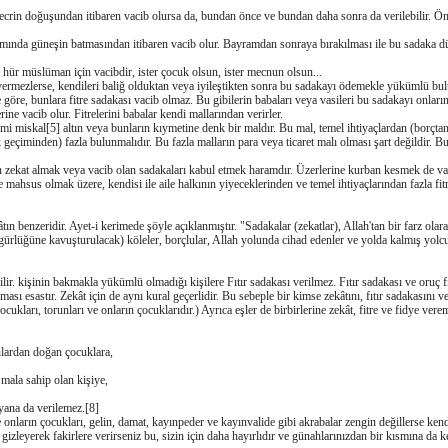
crin doğuşundan itibaren vacib olursa da, bundan önce ve bundan daha sonra da verilebilir. Önc
ında güneşin batmasından itibaren vacib olur. Bayramdan sonraya bırakılması ile bu sadaka dü
r hür müslüman için vacibdir, ister çocuk olsun, ister mecnun olsun...
ı vermezlerse, kendileri baliğ olduktan veya iyileştikten sonra bu sadakayı ödemekle yükümlü 
re, bunlara fitre sadakası vacib olmaz. Bu gibilerin babaları veya vasileri bu sadakayı onları
ine vacib olur. Fitrelerini babalar kendi mallarından verirler.
 miskal[5] altın veya bunların kıymetine denk bir maldır. Bu mal, temel ihtiyaçlardan (borçtan
ık geçiminden) fazla bulunmalıdır. Bu fazla malların para veya ticaret malı olması şart değildir. 
n zekat almak veya vacib olan sadakaları kabul etmek haramdır. Üzerlerine kurban kesmek de va
ahsus olmak üzere, kendisi ile aile halkının yiyeceklerinden ve temel ihtiyaçlarından fazla fit
ın benzeridir. Ayet-i kerimede şöyle açıklanmıştır. "Sadakalar (zekatlar), Allah'tan bir farz olar
özgürlüğüne kavuşturulacak) köleler, borçlular, Allah yolunda cihad edenler ve yolda kalmış yolcu
rilir. kişinin bakmakla yükümlü olmadığı kişilere Fıtır sadakası verilmez. Fıtır sadakası ve or
ı esastır. Zekât için de aynı kural geçerlidir. Bu sebeple bir kimse zekâtını, fıtır sadakasını 
ocukları, torunları ve onların çocuklarıdır.) Ayrıca eşler de birbirlerine zekât, fitre ve fidye vere
nlardan doğan çocuklara,
 mala sahip olan kişiye,
yana da verilemez.[8]
onların çocukları, gelin, damat, kayınpeder ve kayınvalide gibi akrabalar zengin değillerse kendile
 gizleyerek fakirlere verirseniz bu, sizin için daha hayırlıdır ve günahlarınızdan bir kısmına da k