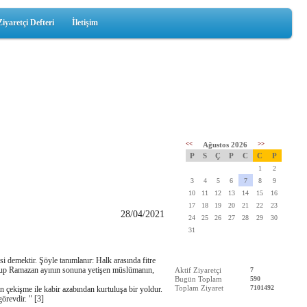
Ziyaretçi Defteri
İletişim
<<
Ağustos 2026
>>
P
S
Ç
P
C
C
P
1
2
3
4
5
6
7
8
9
10
11
12
13
14
15
16
17
18
19
20
21
22
23
28/04/2021
24
25
26
27
28
29
30
31
esi demektir. Şöyle tanımlanır: Halk arasında fitre
n olup Ramazan ayının sonuna yetişen müslümanın,
Aktif Ziyaretçi
7
Bugün Toplam
590
Toplam Ziyaret
7101492
n çekişme ile kabir azabından kurtuluşa bir yoldur.
örevdir. " [3]