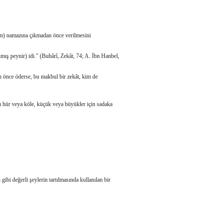
ram) namazına çıkmadan önce verilmesini
ış peynir) idi." (Buhârî, Zekât, 74; A. İbn Hanbel,
an önce öderse, bu makbul bir zekât, kim de
 hür veya köle, küçük veya büyükler için sadaka
ibi değerli şeylerin tartılmasında kullanılan bir