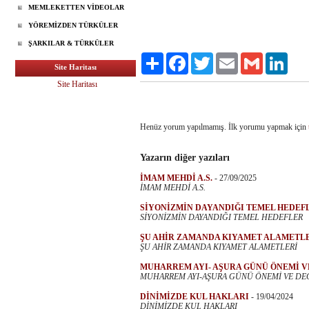
MEMLEKETTEN VİDEOLAR
YÖREMİZDEN TÜRKÜLER
ŞARKILAR & TÜRKÜLER
Paylaş
Facebook
Twitter
Email
Gmail
Linke
Site Haritası
Site Haritası
Henüz yorum yapılmamış. İlk yorumu yapmak için
Yazarın diğer yazıları
İMAM MEHDİ A.S.
-
27/09/2025
İMAM MEHDİ A.S.
SİYONİZMİN DAYANDIĞI TEMEL HEDEF
SİYONİZMİN DAYANDIĞI TEMEL HEDEFLER
ŞU AHİR ZAMANDA KIYAMET ALAMETL
ŞU AHİR ZAMANDA KIYAMET ALAMETLERİ
MUHARREM AYI- AŞURA GÜNÜ ÖNEMİ V
MUHARREM AYI-AŞURA GÜNÜ ÖNEMİ VE DE
DİNİMİZDE KUL HAKLARI
-
19/04/2024
DİNİMİZDE KUL HAKLARI