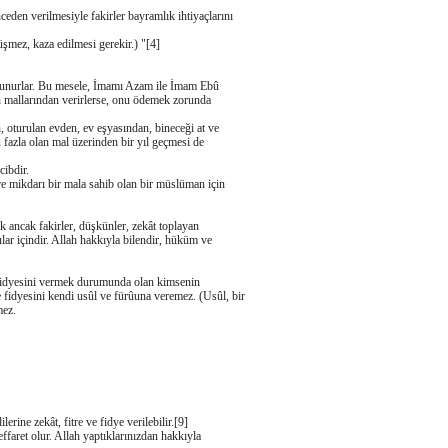
eden verilmesiyle fakirler bayramlık ihtiyaçlarını
şmez, kaza edilmesi gerekir.) "[4]
bulunurlar. Bu mesele, İmamı Azam ile İmam Ebû
n mallarından verirlerse, onu ödemek zorunda
, oturulan evden, ev eşyasından, bineceği at ve
Bu fazla olan mal üzerinden bir yıl geçmesi de
cibdir.
re mikdarı bir mala sahib olan bir müslüman için
ak ancak fakirler, düşkünler, zekât toplayan
lar içindir. Allah hakkıyla bilendir, hüküm ve
uç fidyesini vermek durumunda olan kimsenin
ve fidyesini kendi usûl ve fürûuna veremez. (Usûl, bir
mez.
rine zekât, fitre ve fidye verilebilir.[9]
effaret olur. Allah yaptıklarınızdan hakkıyla