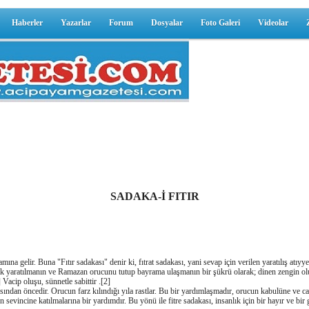
Haberler
Yazarlar
Forum
Dosyalar
Foto Galeri
Videolar
SADAKA-İ FITIR
mına gelir. Buna "Fıtır sadakası" denir ki, fıtrat sadakası, yani sevap için verilen yaratılış atıyy
 olarak yaratılmanın ve Ramazan orucunu tutup bayrama ulaşmanın bir şükrü olarak; dinen zengi
 Vacip oluşu, sünnetle sabittir .[2]
asından öncedir. Orucun farz kılındığı yıla rastlar. Bu bir yardımlaşmadır, orucun kabulüne ve ca
evincine katılmalarına bir yardımdır. Bu yönü ile fitre sadakası, insanlık için bir hayır ve bir g