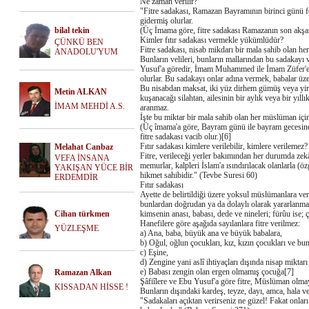
Ne zaman verilir?
"Fitre sadakası, Ramazan Bayramının birinci günü fe
gidermiş olurlar.
bilal tekin
(Üç İmama göre, fitre sadakası Ramazanın son akşam
Kimler fıtır sadakası vermekle yükümlüdür?
ÇÜNKÜ BEN
Fitre sadakası, nisab mikdarı bir mala sahib olan he
ANADOLU'YUM
Bunların velileri, bunların mallarından bu sadakay
Yusuf'a göredir, İmam Muhammed ile İmam Züfer'e gö
olurlar. Bu sadakayı onlar adına vermek, babalar üzer
Bu nisabdan maksat, iki yüz dirhem gümüş veya yirmi
Metin ALKAN
kuşanacağı silahtan, ailesinin bir aylık veya bir yıll
İMAM MEHDİ A.S.
aranmaz.
İşte bu miktar bir mala sahib olan her müslüman içi
(Üç îmama'a göre, Bayram günü ile bayram gecesine m
fitre sadakası vacib olur.)[6]
Fıtır sadakası kimlere verilebilir, kimlere verilemez?
Melahat Canbaz
Fitre, verileceği yerler bakımından her durumda zekât
VEFA İNSANA
memurlar, kalpleri İslam'a ısındırılacak olanlarla (
YAKIŞAN YÜCE BİR
hikmet sahibidir." (Tevbe Suresi 60)
ERDEMDİR
Fıtır sadakası
Ayette de belirtildiği üzere yoksul müslümanlara ve
bunlardan doğrudan ya da dolaylı olarak yararlanmamas
Cihan türkmen
kimsenin anası, babası, dede ve nineleri; fürûu ise; ç
Hanefilere göre aşağıda sayılanlara fitre verilmez:
YÜZLEŞME
a) Ana, baba, büyük ana ve büyük babalara,
b) Oğul, oğlun çocukları, kız, kızın çocukları ve bu
c) Eşine,
d) Zengine yani aslî ihtiyaçları dışında nisap miktarı
e) Babası zengin olan ergen olmamış çocuğa[7]
Ramazan Alkan
Şâfiîlere ve Ebu Yusuf'a göre fitre, Müslüman olma
KISSADAN HİSSE !
Bunların dışındaki kardeş, teyze, dayı, amca, hala ve 
"Sadakaları açıktan verirseniz ne güzel! Fakat onları