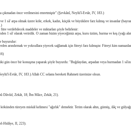
 çıkmadan önce verilmesini emretmiştir" (Şevkânî, Neylü'l-Evtâr, IV, 183.)
 ve 1 sâ' arpa olmak üzere köle, erkek, kadın, küçük ve büyüklere farz kılmış ve insanlar (bay
.)
 fitre verilebilecek maddeler ve miktarları şöyle belirlenir:
den 1 sâ' olarak verirdik. O zaman bizim yiyeceğimiz arpa, kuru üzüm, hurma ve keş (yağı alınm
le buyurulur:
zlerden arındırmak ve yoksullara yiyecek sağlamak için fitreyi farz kılmıştır. Fitreyi kim namazd
16)
 iki gün önce bir konuşma yaparak şöyle buyurdu: "Buğdaydan, arpadan veya hurmadan 1 sâ'ını
eylü'l-Evtâr, IV, 183.) Allah CC selamı bereketi Rahmeti üzerinize olsun.
bû Dâvûd, Zekât, 18; İbn Mâce, Zekât, 21).
ökünden türeyen miskāl kelimesi "ağırlık" demektir. Terim olarak altın, gümüş, ilâç ve gülyağı g
el-Hidâye, II, 223).