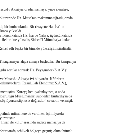
scid-i Aksâ'ya, oradan semaya, yüce âlemlere,
yol üzerinde Hz. Musa'nın makamına uğradı, orada
, bir hutbe okudu. Bir rivayette Hz. İsa'nın
iraca yükseldi.
 ikinci katında Hz. İsa ve Yahya, üçüncü katında
 ile birlikte yükseliş Sidretü'l Münteha'ya kadar
fref adlı başka bir binekle yükselişini sürdürdü.
'i suçlamaya, alaya almaya başladılar. Bu kampanya
 gibi sorular sorarak Hz. Peygamber (S.A.V.)'i
e Mescid-i Aksa'yı iyi biliyordu. Kâfirlerin
âr edemiyorlardı. Resulullah Efendimiz(S.A.V.),
rmemiştim. Kureyş beni yalanlayınca, o anda
 doğruluğu Müslümanları şüpheden kurtardıysa da
O söylüyorsa şüphesiz doğrudur" cevabını vermişti.
nispetinde müminlere de verilmesi için niyazda
uyurmuştur.
"İnsan ile küfür arasında sadece namaz ya da
bür tarafa, tehlikeli bölgeye geçmiş olma ihtimali