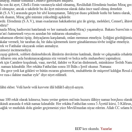
lmayıp, eninde sonunda Cennet'e girecekleri müjdesi.
u son iki ayet, Cibrîl-i Emin vasıtasıyla nâzil olmamış, Resûlullah Efendimiz bunları Miraç geces
 olmuştur, ancak o takdirde bu iki âyet müstesna olarak daha önce nazil olmuş demektir.
ah (S.A.V.) arasında geçen bir ulvî konuşmanın, Tahiyyat duası şeklinde kutlu bir hatıra olarak, 
rek duanın, Miraç gibi mümini yükselttiği aşikârdır.
rdü. Efendimiz (S.A.V.), iman esaslarının hakikatlerini göz ile görüp, melekleri, Cennet'i, âhiret
liriz?
zla Miraç hadisesini hatırlamalı ve her namazla adeta Miraç'ı yaşamalıyız. Bakara Suresi'nin s
ur'an'ı hatmetmeli veya en azından bir miktarını okumalıyız.
abamızın ellerini öpüp, ihtiyaçlarını karşılamalı, onları memnun etmeliyiz. İyiliğini gördüğümü
akalar vermeli, bir taraftan da, bir daha işlememek üzere günahlarımıza tövbe istiğfar etmeliyiz.
rek ve Fatihalar okuyarak onları anmalıyız.
kimseyi incitmemeliyiz.
şup giderek, sohbeti dinlenebilecek âlimlerin derslerine katılmalı, ilimle ve çalışmakla cehaletin
 itibaren onu asla bırakmayacağımıza söz vermeli ve bolca nefis muhasebesi yapmalıyız.
mek için Camilere koşulmalı, vaaz, mevlid, ilahiler ve Kur'an dinlenmeli, mümkünse Tesbih Namaz
namazı kılınabilir. Her rekâtta Fatiha'dan sonra 10 İhlâs-ı Şerif okunur. Namaza:
a. Bu gece yedi kat gökleri ve bütün esrarını göstererek, muhabbetin ile müşerref kıldığın Re
ve rıza-ı ilahine mazhar eyle" diye niyet edilmeli.
lâhü ekber. Velâ havle velâ kuvvete illâ billâh'l-aliyyil-azıym.
z 100 rekât olarak kılınırsa; bunu yerine getiren mü'min huzuru ilâhiye namaz borçlusu olara
kindi arasında 4 rekât namaz kılınabilir. Her rekâtta Fatiha'dan sonra 5 Âyetül kürsi, 5 Kâfirun, 
r, sağlık ve mutluluk dolu günler geçirmenizi yüce Mevlâ'mızdan niyaz ederim. Allah CC sela
1137
kez okundu.
Yazarlar
dIn