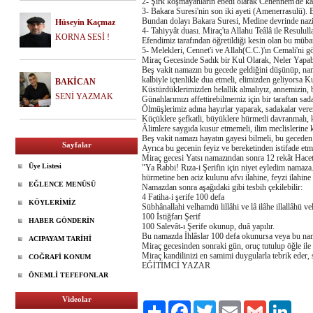
2- Şirk koşmayanların ebedî olarak Cehennem'de ka
3- Bakara Suresi'nin son iki ayeti (Amenerrasulü). B
Bundan dolayı Bakara Suresi, Medine devrinde nazil
Hüseyin Kaçmaz
4- Tahiyyât duası. Miraç'ta Allahu Teâlâ ile Resulull
KORNA SESİ !
Efendimiz tarafından öğretildiği kesin olan bu müba
5- Melekleri, Cennet'i ve Allah(C.C.)'ın Cemali'ni gö
Miraç Gecesinde Sadık bir Kul Olarak, Neler Yapabi
Beş vakit namazın bu gecede geldiğini düşünüp, nama
kalbiyle içtenlikle dua etmeli, elimizden geliyorsa K
BAKİCAN
Küstürdüklerimizden helallik almalıyız, annemizin, b
SENİ YAZMAK
Günahlarımızı affettirebilmemiz için bir taraftan sad
Ölmüşlerimiz adına hayırlar yaparak, sadakalar vere
Küçüklere şefkatli, büyüklere hürmetli davranmalı, 
Âlimlere saygıda kusur etmemeli, ilim meclislerine ko
Beş vakit namazı hayatın gayesi bilmeli, bu geceden
Sayfalar
Ayrıca bu gecenin feyiz ve bereketinden istifade et
Miraç gecesi Yatsı namazından sonra 12 rekât Hacet 
Üye Listesi
"Ya Rabbi! Rıza-i Şerifin için niyet eyledim namaz
hürmetine ben aciz kulunu afvı ilahine, feyzi ilahine 
EĞLENCE MENÜSÜ
Namazdan sonra aşağıdaki gibi tesbih çekilebilir:
4 Fatiha-i şerife 100 defa
KÖYLERİMİZ
Sübhânallahi velhamdü lillâhi ve lâ ilâhe illallâhü vel
100 İstiğfarı Şerif
HABER GÖNDERİN
100 Salevât-ı Şerife okunup, duâ yapılır.
Bu namazda İhlâslar 100 defa okunursa veya bu nama
ACIPAYAM TARİHİ
Miraç gecesinden sonraki gün, oruç tutulup öğle ile i
Miraç kandilinizi en samimi duygularla tebrik ede
COĞRAFİ KONUM
EĞİTİMCİ YAZAR
ÖNEMLİ TEFEFONLAR
Videolar
Paylaş
Facebook
Twitter
Email
Gmail
Linke