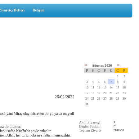
Ziyaretçi Defteri
İletişim
<<
Ağustos 2026
>>
P
S
Ç
P
C
C
P
1
2
3
4
5
6
7
8
9
10
11
12
13
14
15
16
17
18
19
20
21
22
23
26/02/2022
24
25
26
27
28
29
30
31
, yani Miraç olayı hicretten bir yıl ya da on yedi
Aktif Ziyaretçi
3
ız bir ufuktur.
Bugün Toplam
29
Toplam Ziyaret
7100593
rki safha Kur'ân'da şöyle anlatılır:
ren Allah, her türlü noksan sıfattan münezzehtir.