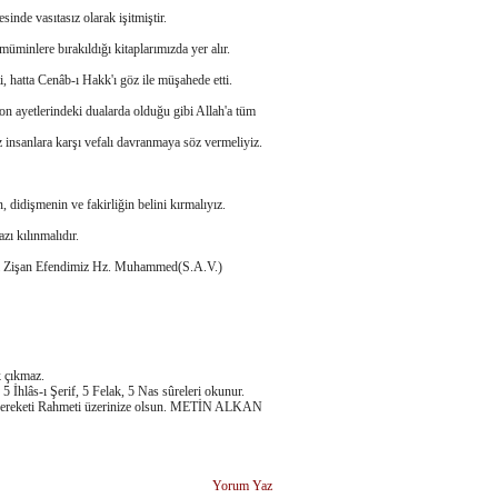
inde vasıtasız olarak işitmiştir.
müminlere bırakıldığı kitaplarımızda yer alır.
i, hatta Cenâb-ı Hakk'ı göz ile müşahede etti.
on ayetlerindeki dualarda olduğu gibi Allah'a tüm
z insanlara karşı vefalı davranmaya söz vermeliyiz.
, didişmenin ve fakirliğin belini kırmalıyız.
ı kılınmalıdır.
sul-i Zişan Efendimiz Hz. Muhammed(S.A.V.)
k çıkmaz.
5 İhlâs-ı Şerif, 5 Felak, 5 Nas sûreleri okunur.
mı bereketi Rahmeti üzerinize olsun. METİN ALKAN
Yorum Yaz