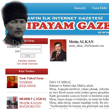
Anasayfa
Yayın Ekibi
Üyelik Girişi
Metin ALKAN
metin_alkan_20@hotmail.com
Kullanıcı adı
Şifre
Parolamı unuttum
Üye olmak istiyorum
Köşe Yazıları
Tarık Yüksel Zeren
İSRA VE MİRAÇ
YENİDEN
Rahman ve Rahim olan Allah'ın adıyla
BAŞLAMAK
Miraç, Arapçada merdiven, yukarı çıkmak, yükselmek 
ay önce Receb ayının yirmi yedinci gecesi gerçekleşm
Kadir gecesinden sonra en feyizli ve bereketin coşt
MEHMET ÇAĞDAŞ
Miraç, beşeri duygu ve hislerden, ter temiz bir kullu
Miraç, aklın durup, imanın başladığı yerdir. Bu ulvi
TRAFİK KAZASI
"Ayetlerimizden bir kısmını ona göstermek için kulu
MAĞDURLUĞU