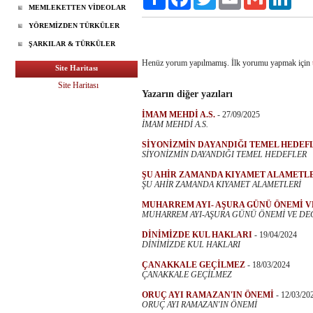
MEMLEKETTEN VİDEOLAR
YÖREMİZDEN TÜRKÜLER
ŞARKILAR & TÜRKÜLER
Henüz yorum yapılmamış. İlk yorumu yapmak için
Site Haritası
Site Haritası
Yazarın diğer yazıları
İMAM MEHDİ A.S.
-
27/09/2025
İMAM MEHDİ A.S.
SİYONİZMİN DAYANDIĞI TEMEL HEDEF
SİYONİZMİN DAYANDIĞI TEMEL HEDEFLER
ŞU AHİR ZAMANDA KIYAMET ALAMETL
ŞU AHİR ZAMANDA KIYAMET ALAMETLERİ
MUHARREM AYI- AŞURA GÜNÜ ÖNEMİ V
MUHARREM AYI-AŞURA GÜNÜ ÖNEMİ VE DE
DİNİMİZDE KUL HAKLARI
-
19/04/2024
DİNİMİZDE KUL HAKLARI
ÇANAKKALE GEÇİLMEZ
-
18/03/2024
ÇANAKKALE GEÇİLMEZ
ORUÇ AYI RAMAZAN'IN ÖNEMİ
-
12/03/20
ORUÇ AYI RAMAZAN'IN ÖNEMİ