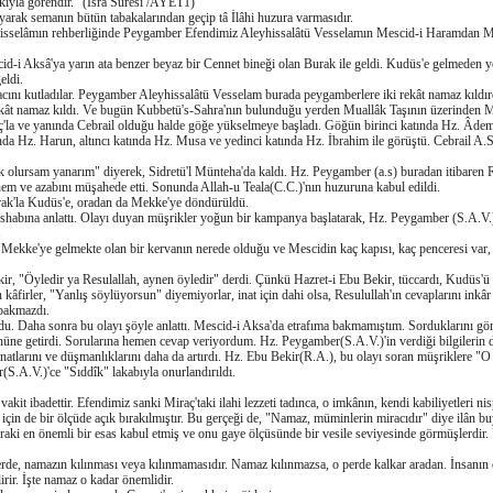
kkıyla görendir." (İsra Suresi /AYET1)
arak semanın bütün tabakalarından geçip tâ İlâhi huzura varmasıdır.
hisselâmın rehberliğinde Peygamber Efendimiz Aleyhissalâtü Vesselamın Mescid-i Haramdan Me
i Aksâ'ya yarın ata benzer beyaz bir Cennet bineği olan Burak ile geldi. Kudüs'e gelmeden 
eldi.
ını kutladılar. Peygamber Aleyhissalâtü Vesselam burada peygamberlere iki rekât namaz kıldırdı
ekât namaz kıldı. Ve bugün Kubbetü's-Sahra'nın bulunduğu yerden Muallâk Taşının üzerinden M
'la ve yanında Cebrail olduğu halde göğe yükselmeye başladı. Göğün birinci katında Hz. Âdem,
da Hz. Harun, altıncı katında Hz. Musa ve yedinci katında Hz. İbrahim ile görüştü. Cebrail A.S.
k olursam yanarım" diyerek, Sidretü'l Münteha'da kaldı. Hz. Peygamber (a.s) buradan itibaren Re
nem ve azabını müşahede etti. Sonunda Allah-u Teala(C.C.)'nın huzuruna kabul edildi.
urak'la Kudüs'e, oradan da Mekke'ye döndürüldü.
shabına anlattı. Olayı duyan müşrikler yoğun bir kampanya başlatarak, Hz. Peygamber (S.A.V.)
.
 Mekke'ye gelmekte olan bir kervanın nerede olduğu ve Mescidin kaç kapısı, kaç penceresi var,
ir, "Öyledir ya Resulallah, aynen öyledir" derdi. Çünkü Hazret-i Ebu Bekir, tüccardı, Kudüs'ü v
n kâfirler, "Yanlış söylüyorsun" diyemiyorlar, inat için dahi olsa, Resulullah'ın cevaplarını ink
 bakmazdı.
u. Daha sonra bu olayı şöyle anlattı. Mescid-i Aksa'da etrafıma bakmamıştım. Sorduklarını gö
üne getirdi. Sorularına hemen cevap veriyordum. Hz. Peygamber(S.A.V.)'in verdiği bilgilerin
inatlarını ve düşmanlıklarını daha da artırdı. Hz. Ebu Bekir(R.A.), bu olayı soran müşriklere "
.A.V.)'ce "Sıddîk" lakabıyla onurlandırıldı.
 vakit ibadettir. Efendimiz sanki Miraç'taki ilahi lezzeti tadınca, o imkânın, kendi kabiliyetleri 
için de bir ölçüde açık bırakılmıştır. Bu gerçeği de, "Namaz, müminlerin miracıdır" diye ilân b
ki en önemli bir esas kabul etmiş ve onu gaye ölçüsünde bir vesile seviyesinde görmüşlerdir. 
perde, namazın kılınması veya kılınmamasıdır. Namaz kılınmazsa, o perde kalkar aradan. İnsanın ö
rir. İşte namaz o kadar önemlidir.