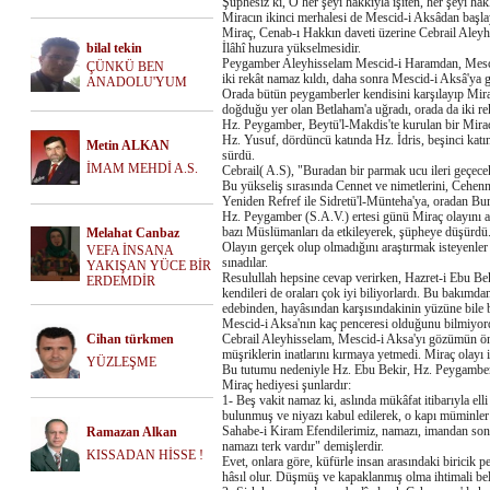
Şüphesiz ki, O her şeyi hakkıyla işiten, her şeyi ha
Miracın ikinci merhalesi de Mescid-i Aksâdan başlay
Miraç, Cenab-ı Hakkın daveti üzerine Cebrail Aley
bilal tekin
İlâhî huzura yükselmesidir.
Peygamber Aleyhisselam Mescid-i Haramdan, Mescid-
ÇÜNKÜ BEN
iki rekât namaz kıldı, daha sonra Mescid-i Aksâ'ya g
ANADOLU'YUM
Orada bütün peygamberler kendisini karşılayıp Mirac
doğduğu yer olan Betlaham'a uğradı, orada da iki r
Hz. Peygamber, Beytü'l-Makdis'te kurulan bir Miraç
Hz. Yusuf, dördüncü katında Hz. İdris, beşinci katın
Metin ALKAN
sürdü.
İMAM MEHDİ A.S.
Cebrail( A.S), "Buradan bir parmak ucu ileri geçece
Bu yükseliş sırasında Cennet ve nimetlerini, Cehen
Yeniden Refref ile Sidretü'l-Münteha'ya, oradan B
Hz. Peygamber (S.A.V.) ertesi günü Miraç olayını a
bazı Müslümanları da etkileyerek, şüpheye düşürdü
Melahat Canbaz
Olayın gerçek olup olmadığını araştırmak isteyenler
VEFA İNSANA
sınadılar.
YAKIŞAN YÜCE BİR
Resulullah hepsine cevap verirken, Hazret-i Ebu Bek
ERDEMDİR
kendileri de oraları çok iyi biliyorlardı. Bu bakımda
edebinden, hayâsından karşısındakinin yüzüne bile
Mescid-i Aksa'nın kaç penceresi olduğunu bilmiyord
Cihan türkmen
Cebrail Aleyhisselam, Mescid-i Aksa'yı gözümün ön
müşriklerin inatlarını kırmaya yetmedi. Miraç olayı 
YÜZLEŞME
Bu tutumu nedeniyle Hz. Ebu Bekir, Hz. Peygamber(S
Miraç hediyesi şunlardır:
1- Beş vakit namaz ki, aslında mükâfat itibarıyla elli
bulunmuş ve niyazı kabul edilerek, o kapı müminler 
Sahabe-i Kiram Efendilerimiz, namazı, imandan sonra
Ramazan Alkan
namazı terk vardır" demişlerdir.
KISSADAN HİSSE !
Evet, onlara göre, küfürle insan arasındaki biricik 
hâsıl olur. Düşmüş ve kapaklanmış olma ihtimali beli