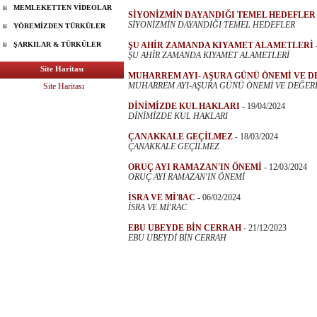
MEMLEKETTEN VİDEOLAR
SİYONİZMİN DAYANDIĞI TEMEL HEDEFLER
SİYONİZMİN DAYANDIĞI TEMEL HEDEFLER
YÖREMİZDEN TÜRKÜLER
ŞARKILAR & TÜRKÜLER
ŞU AHİR ZAMANDA KIYAMET ALAMETLERİ
ŞU AHİR ZAMANDA KIYAMET ALAMETLERİ
Site Haritası
MUHARREM AYI- AŞURA GÜNÜ ÖNEMİ VE D
MUHARREM AYI-AŞURA GÜNÜ ÖNEMİ VE DEĞER
Site Haritası
DİNİMİZDE KUL HAKLARI
-
19/04/2024
DİNİMİZDE KUL HAKLARI
ÇANAKKALE GEÇİLMEZ
-
18/03/2024
ÇANAKKALE GEÇİLMEZ
ORUÇ AYI RAMAZAN'IN ÖNEMİ
-
12/03/2024
ORUÇ AYI RAMAZAN'IN ÖNEMİ
İSRA VE Mİ'8AC
-
06/02/2024
İSRA VE Mİ'RAC
EBU UBEYDE BİN CERRAH
-
21/12/2023
EBU UBEYDİ BİN CERRAH