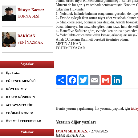
evinde oruca niyet ettikten sonra gündüzleyin sefere çı
Müzeni de bu görüş ve ictihadı benimsemiştir. Nitekim Ca
Çıkarılan Hükümler
Hüseyin Kaçmaz
1- Yolculuk halinde bulunan oruçlunun, geceden de niye
KORNA SESİ !
2- Evinde eyleşik iken oruca niyet eder ve sabah olunca
3- Malikilere göre, bozması caiz değildir. Ancak bozacak
bozan kimseye, bu mezhebe göre, hem kaza, hem de keffa
4- Hanefî ve Şafiilere göre, evinde iken oruca niyet eder
5- Yolculukta oruca niyet eden kimse, arkadaşları meşakk
BAKİCAN
Allah CC selamı Rahmeti bereketi üzerinize olsun.
SENİ YAZMAK
METİN ALKAN
EĞİTİMCİYAZAR
Sayfalar
Üye Listesi
Paylaş
Facebook
Twitter
Email
Gmail
LinkedIn
EĞLENCE MENÜSÜ
KÖYLERİMİZ
HABER GÖNDERİN
ACIPAYAM TARİHİ
Henüz yorum yapılmamış. İlk yorumu yapmak için
tıkla
COĞRAFİ KONUM
ÖNEMLİ TEFEFONLAR
Yazarın diğer yazıları
İMAM MEHDİ A.S.
-
27/09/2025
Videolar
İMAM MEHDİ A.S.