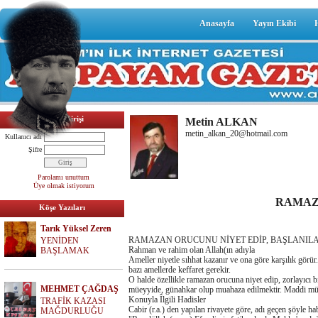
Anasayfa
Yayın Ekibi
Üyelik Girişi
Metin ALKAN
metin_alkan_20@hotmail.com
Kullanıcı adı
Şifre
Parolamı unuttum
Üye olmak istiyorum
RAMAZ
Köşe Yazıları
Tarık Yüksel Zeren
RAMAZAN ORUCUNU NİYET EDİP, BAŞLANI
YENİDEN
Rahman ve rahim olan Allah(ın adıyla
BAŞLAMAK
Ameller niyetle sıhhat kazanır ve ona göre karşılık görü
bazı amellerde keffaret gerekir.
O halde özellikle ramazan orucuna niyet edip, zorlayıcı
MEHMET ÇAĞDAŞ
müeyyide, günahkar olup muahaza edilmektir. Maddi müey
Konuyla Îlgili Hadisler
TRAFİK KAZASI
Cabir (r.a.) den yapılan rivayete göre, adı geçen şöyle ha
MAĞDURLUĞU