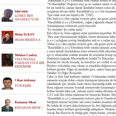
"Rasulüllah (s.a.v.) Efendimiz fetih yılında Mekke'ye do
"Ya Rasulallah! Doğrusu oruç şu in¬sanlara sıkıntı ve me
bir tas istedi ki, zaman olarak ikindiden hemen sonra idi.
bilal tekin
oruçlarına devam ettiler. Rasulüllah'a (s.a.v.) bir kısmın
"İşte onlar usat (asi kişiler) dir. "[182]
ÇÜNKÜ BEN
Ebu Said (r.a.) den yapılan rivayete göre, adı geçen şöyle
ANADOLU'YUM
"Rasulüllah (s.a.v.) Efendimiz, yağan yağmurla oluşan bir
Arkadaşlarına seslenerek şöyle buyurdu:
"Ey insanlar! Şu sudan içiniz."
Ravi diyor ki, buna rağmen onlar içmekten kaçındılar. Bu
Metin ALKAN
"Ben sizin durumunuzda değilim, benim durumum daha ko
İMAM MEHDİ A.S.
(s.a.v.) uyluğunu çevirip bineğinden indi ve o sudan içti
Abbas (r.a.) dan yapılan rivayete göre, adı geçen şöyle de
"Rasulüllah (s.a.v.) Efendimiz fetih yılında ramazan ayında
o suya iştiyak duyduklarını (ister-istemez) belli ediyorla
içti ve arkasından oradaki insanlar da oruçlarını bozup içt
Melahat Canbaz
Hadislerin Işığında Müctehidlerin İstidlal Ve İhticacları
VEFA İNSANA
Bundan bir önceki konuda, bu meseleye yer verildi ve müct
YAKIŞAN YÜCE BİR
Böylece yolculukta oruç sıkıntı ve meşakkat doğuruyorsa
ERDEMDİR
keffaret gerekir. Diğer üç mezhebe göre, sadece kaza gere
Tahliller Ve Diğer Rivayetler
Cabir ve Ebu Said hadisleri sahihtir. O bakımdan istidlal
Cihan türkmen
zamanda oruçtan dolayı sıkıntı duymayan kimsenin de bu 
rahatlatmak için, kendisi fazla sıkıntı duymadığı halde 
YÜZLEŞME
Buna rağmen orucunu bozmak istemeyenler kınanmıştır. Çünk
kelime burada daha çok, ruhsata uyma¬makta direnme anl
1121 nolu İbn Abbas hadisinin bir benzerini Buhari, Meğa
"Rasulüllah (s.a.v.) ramazanda (sefere) çıktı ki Onunla be
bineğinin üzerine koyduk¬tan sonra oradaki insanlara duru
Ramazan Alkan
Bu babda iki rivayet daha bulunuyor ki, biri diğerinin ş
KISSADAN HİSSE !
bundan dolayı keffaret gerekmediği anlaşılıyor. Nitekim
Ancak İbn Hacer'in de dediği gibi, bütün bunlar, yolculu