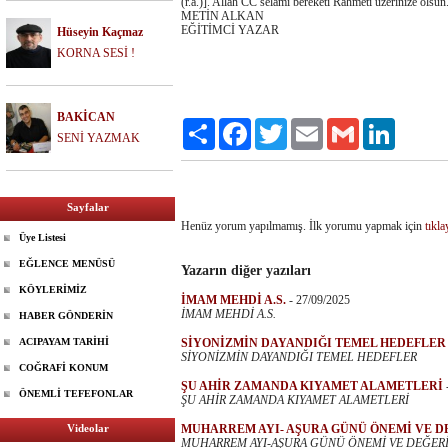
(r.a.)]. Allah CC selamı bereketi Rahmeti üzerinize olsun
METİN ALKAN
EĞİTİMCİ YAZAR
Hüseyin Kaçmaz
KORNA SESİ !
BAKİCAN
Paylaş
Facebook
Twitter
Email
Gmail
LinkedIn
SENİ YAZMAK
Sayfalar
Henüz yorum yapılmamış. İlk yorumu yapmak için
tıkla
Üye Listesi
EĞLENCE MENÜSÜ
Yazarın diğer yazıları
KÖYLERİMİZ
İMAM MEHDİ A.S.
-
27/09/2025
İMAM MEHDİ A.S.
HABER GÖNDERİN
ACIPAYAM TARİHİ
SİYONİZMİN DAYANDIĞI TEMEL HEDEFLER
SİYONİZMİN DAYANDIĞI TEMEL HEDEFLER
COĞRAFİ KONUM
ŞU AHİR ZAMANDA KIYAMET ALAMETLERİ
ÖNEMLİ TEFEFONLAR
ŞU AHİR ZAMANDA KIYAMET ALAMETLERİ
Videolar
MUHARREM AYI- AŞURA GÜNÜ ÖNEMİ VE D
MUHARREM AYI-AŞURA GÜNÜ ÖNEMİ VE DEĞER