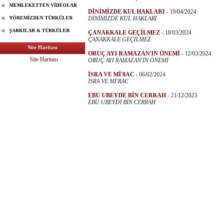
MEMLEKETTEN VİDEOLAR
DİNİMİZDE KUL HAKLARI
-
19/04/2024
YÖREMİZDEN TÜRKÜLER
DİNİMİZDE KUL HAKLARI
ŞARKILAR & TÜRKÜLER
ÇANAKKALE GEÇİLMEZ
-
18/03/2024
ÇANAKKALE GEÇİLMEZ
Site Haritası
ORUÇ AYI RAMAZAN'IN ÖNEMİ
-
12/03/2024
Site Haritası
ORUÇ AYI RAMAZAN'IN ÖNEMİ
İSRA VE Mİ'8AC
-
06/02/2024
İSRA VE Mİ'RAC
EBU UBEYDE BİN CERRAH
-
21/12/2023
EBU UBEYDİ BİN CERRAH