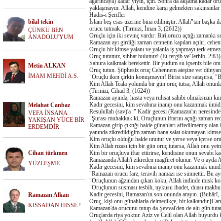
ağarıncaya) kadar yiyin, için. Sonra da akşama kadar oruc
yaklaşmayın. Allah, kendine karşı gelmekten sakınsınlar d
Hadis-i Şerifler
bilal tekin
İslam beş esas üzerine bina edilmiştir: Allah"tan baş
orucu tutmak. (Tirmizi, İman 3, (2612))
ÇÜNKÜ BEN
Oruçlu için iki sevinç vardır: Biri,orucu açtığı zamanki 
ANADOLU'YUM
Ramazan ayı girdiği zaman cennetin kapıları açılır, cehe
Oruçlu bir kimse yalanı ve yalanla iş yapmayı terk etme
Oruç tutunuz, sıhhat bulunuz! (Et-tergib ve'Terhib, 2:83)
Sahura kalkmak berekettir. Bir yudum su içseniz bile on
Metin ALKAN
Oruç tutun. Şüphesiz oruç Cehennem ateşine ve: dünyanın
İMAM MEHDİ A.S.
"Oruçlu iken çirkin konuşmayın! Birisi size sataşırsa, 
Kim Allah Teala yolunda bir gün oruç tutsa, Allah onunla a
(Tirmizi, Cihad 3, (1624))
Ramazan ayında, hasta veya ruhsat sahibi olmaksızın k
Kadir gecesini, kim sevabına inanıp onu kazanmak ümidi
Melahat Canbaz
Resulullah (sav)'a :" Kadir gecesi (Ramazan'ın neresind
VEFA İNSANA
"Şurası muhakkak ki, Oruçlunun iftarını açtığı zaman r
YAKIŞAN YÜCE BİR
Ramazan girip çıktığı halde günahları affedilmemiş olan
ERDEMDİR
yanında zikredildigim zaman bana salat okumayan kimses
Kim oruçlu olduğu halde unutur ve yerse veya içerse or
Kim Allah rızası için bir gün oruç tutarsa, Allah onu ye
Cihan türkmen
Kim bir oruçluya iftar ettirirse, kendisine onun sevabı 
Ramazanda Allah'i zikreden magfiret olunur. Ve o ayda A
YÜZLEŞME
Kadir gecesini, kim sevabına inanıp onu kazanmak ümidiy
"Ramazan orucu farz, teravih namazı ise sünnettir. Bu ayd
"Oruçlunun ağzından çıkan koku, Allah indinde misk kok
"Oruçlunun susması tesbih, uykusu ibadet, duası makbul,
Kadir gecesini, Ramazan'ın son onunda arayın. (Buhârî, 
Ramazan Alkan
Oruç, kişi onu günahlarla delmedikçe, bir kalkandır.[Cam
KISSADAN HİSSE !
Ramazan'da orucunu tutup da Şevval'den de altı gün tut
Oruçlarda riya yoktur. Aziz ve Celil olan Allah buyurdu