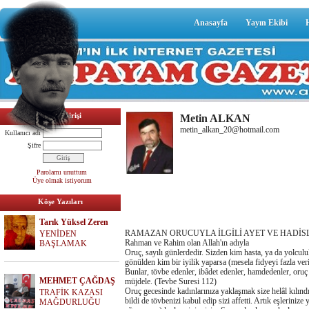
Anasayfa
Yayın Ekibi
Üyelik Girişi
Metin ALKAN
metin_alkan_20@hotmail.com
Kullanıcı adı
Şifre
Parolamı unuttum
Üye olmak istiyorum
Köşe Yazıları
Tarık Yüksel Zeren
RAMAZAN ORUCUYLA İLGİLİ AYET VE HADİS
YENİDEN
Rahman ve Rahim olan Allah'ın adıyla
BAŞLAMAK
Oruç, sayılı günlerdedir. Sizden kim hasta, ya da yolcul
gönülden kim bir iyilik yaparsa (mesela fidyeyi fazla veri
Bunlar, tövbe edenler, ibâdet edenler, hamdedenler, oruç 
MEHMET ÇAĞDAŞ
müjdele. (Tevbe Suresi 112)
Oruç gecesinde kadınlarınıza yaklaşmak size helâl kılınd
TRAFİK KAZASI
bildi de tövbenizi kabul edip sizi affetti. Artık eşleriniz
MAĞDURLUĞU