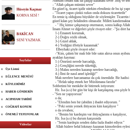
Nitekim cenabı hak da çalışıp kazananı sever .Boş ve te
- "Allah çalışan mümini sever"
En güzel iş, ticaret işidir nitekim efendimiz de bu işi yap
Hüseyin Kaçmaz
- "Ticaret yapın çünkü rızkın onda dokuzu ticarettedir"
KORNA SESİ !
En temiz iş olduğunu büyükler de söylemişler. Ticaretin fa
güzel kılan şey helalinden olmasıdır. Milleti kandırmakta
- " Hiç kimse çalışmayıp oturmasın, sonra kalkıp Allah
İmam Ahmet ve diğerleri şöyle rivayet eder: -"Şu dört ha
1-) Emaneti korumak,
BAKİCAN
2-) Doğru sözlü olmak,
SENİ YAZMAK
3-) Güzel ahlak,
4-) Yediğini iffetiyle kazanmak"
Elbeyhaki şöyle rivayet eder:
-"Kim, çalıntı bir malı bile bile satın alırsa onun ayıbı
ayakları kaymaz:
Sayfalar
1-) Ömrünü nerede harcadığı,
2-) Gençliğini nerede tükettiği,
Üye Listesi
3-) Malını nereden kazanıp nerelere harcadığı,
4-) İlmi ile nasıl amel işlediği!"
EĞLENCE MENÜSÜ
Malı nerelere harcamamız da çok önemlidir. Bir hadisi şe
- "Helalı talep etmek her Müslümana farzdır"
KÖYLERİMİZ
Sohbetimi bir menkıbe ile bitirmek istiyorum:
Hz. İsa (a.s) bir gün bir kişi ile karşılaşmış ona şöyle 
HABER GÖNDERİN
- "Sen ne yapıyorsun"
o da;
ACIPAYAM TARİHİ
- "Efendim ben bir (abidim ) ibadet ediyorum. "
- "Peki senin yemek ihtiyacını kim karşılıyor "
COĞRAFİ KONUM
o da cevaben;
- "Benim bir kardeşim var ihtiyaçlarımı o karşılıyor,
ÖNEMLİ TEFEFONLAR
Hz. İsa (a.s) bu durum karşısında
- "Senin kardeşin senden daha fazla ibadet ediyor."
Videolar
Allah bizlere helal lokmayı kazanan kimselerden eylesi