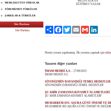
METİN ALKAN
MEMLEKETTEN VİDEOLAR
EĞİTİMCİ YAZAR
YÖREMİZDEN TÜRKÜLER
ŞARKILAR & TÜRKÜLER
Site Haritası
Paylaş
Facebook
Twitter
Email
Gmail
LinkedIn
Site Haritası
Henüz yorum yapılmamış. İlk yorumu yapmak için
tıkla
Yazarın diğer yazıları
İMAM MEHDİ A.S.
-
27/09/2025
İMAM MEHDİ A.S.
SİYONİZMİN DAYANDIĞI TEMEL HEDEFLER
SİYONİZMİN DAYANDIĞI TEMEL HEDEFLER
ŞU AHİR ZAMANDA KIYAMET ALAMETLERİ
ŞU AHİR ZAMANDA KIYAMET ALAMETLERİ
MUHARREM AYI- AŞURA GÜNÜ ÖNEMİ VE D
MUHARREM AYI-AŞURA GÜNÜ ÖNEMİ VE DEĞER