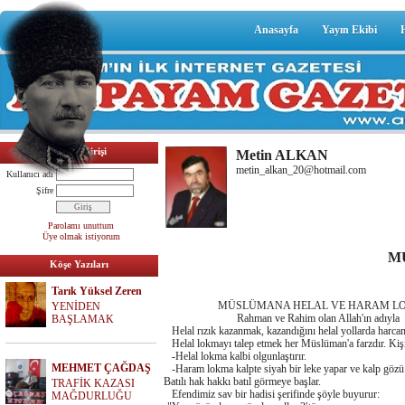
Anasayfa
Yayın Ekibi
Üyelik Girişi
Metin ALKAN
metin_alkan_20@hotmail.com
Kullanıcı adı
Şifre
Parolamı unuttum
Üye olmak istiyorum
M
Köşe Yazıları
Tarık Yüksel Zeren
MÜSLÜMANA HELAL VE HARAM LOKM
YENİDEN
Rahman ve Rahim olan Allah'ın adıyla
BAŞLAMAK
Helal rızık kazanmak, kazandığını helal yollarda harcam
Helal lokmayı talep etmek her Müslüman'a farzdır. Kişiy
-Helal lokma kalbi olgunlaştırır.
MEHMET ÇAĞDAŞ
-Haram lokma kalpte siyah bir leke yapar ve kalp gözü
Batılı hak hakkı batıl görmeye başlar.
TRAFİK KAZASI
Efendimiz sav bir hadisi şerifinde şöyle buyurur:
MAĞDURLUĞU