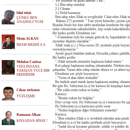
-"Yer yüzünde en güzel ameller 3′tür ;
1-) İlim talep etmektir
2-) Cihattır
bilal tekin
3-) Helal kazançtır.
İlmi talep eden Allah ın sevgilisidir. Cihat eden Allah ın
ÇÜNKÜ BEN
Bakara 275.ayetinde: " Faiz yiyen kimseler, şeytan çarpmış
ANADOLU'YUM
Bundan böyle her kim rabbi tarafından kendisine bir öğüt 
onlar cehennemin sakinleridirler, hep orada kalacaklardır
Bir hadisi şerifte Efendimiz sav:
"-Ümmetime öyle bir zaman gelecek ki, başındakiler zülüm 
Metin ALKAN
ziynetine düşkün olacaklar."
İMAM MEHDİ A.S.
Allah' teala (c.c.) Nisa suresi 29. ayetinde şöyle buyuru
vererek)yemeyin."
Ayette geçen batıldan maksat; Hırsızlık,yalancı şahitlik,
Bir hadisi şerifte:
"-Allah temizdir,temizden başkasını kabul etmez."
Melahat Canbaz
Kul çalışıp başkasına muhtaç olmamalıdır. Nitekim insanla
VEFA İNSANA
çalışanlar. Yarım akla sahip olanlar dünya ve ya ahiret i
YAKIŞAN YÜCE BİR
Efendimiz sav şöyle buyuruyor:
ERDEMDİR
- "Veren el alan elden üstündür"
Bu hadisle amel etmek lazım başkasına muhtaç olmamak iç
Bir gün Hz. Süleyman (a.s) bir karınca ile karşılaşır karı
Cihan türkmen
-"Bir yılda senin rızkın ne kadar,"
Karınca:
YÜZLEŞME
- "Benim rızkım bir buğday"
Diye cevap verir. Hz Süleyman (a.s) o karıncayı bir şiş
Hz Süleyman (a.s) karıncaya şöyle sorar
- "Neden buğdayın diğer bölümünü yemedin"
Karınca:
Ramazan Alkan
- "Ben eskiden Allah a cc tevekkül ederdim ama şimdi s
KISSADAN HİSSE !
Efendimiz (s.a.v) bir hadisi şerifinde şöyle buyuruyor:
- "Sadık tüccar kıyamet gününde, sıddık ve şehitler ile 