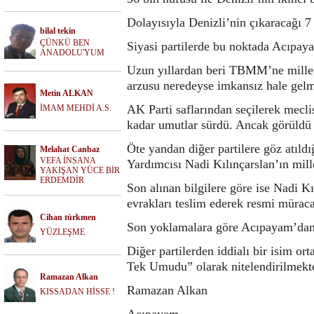
Dolayısıyla Denizli’nin çıkaracağı 7
bilal tekin
ÇÜNKÜ BEN
Siyasi partilerde bu noktada Acıpaya
ANADOLU'YUM
Uzun yıllardan beri TBMM’ne milletv
arzusu neredeyse imkansız hale gel
Metin ALKAN
AK Parti saflarından seçilerek meclis
İMAM MEHDİ A.S.
kadar umutlar sürdü. Ancak görüldü k
Öte yandan diğer partilere göz atıl
Melahat Canbaz
VEFA İNSANA
Yardımcısı Nadi Kılınçarslan’ın mil
YAKIŞAN YÜCE BİR
ERDEMDİR
Son alınan bilgilere göre ise Nadi 
evrakları teslim ederek resmi müracaa
Cihan türkmen
Son yoklamalara göre Acıpayam’dan m
YÜZLEŞME
Diğer partilerden iddialı bir isim o
Tek Umudu” olarak nitelendirilmekt
Ramazan Alkan
Ramazan Alkan
KISSADAN HİSSE !