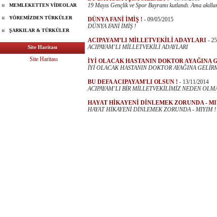
19 Mayıs Gençlik ve Spor Bayramı kutlandı. Ama akıllard
MEMLEKETTEN VİDEOLAR
YÖREMİZDEN TÜRKÜLER
DÜNYA FANİ İMİŞ !
-
09/05/2015
DÜNYA FANİ İMİŞ !
ŞARKILAR & TÜRKÜLER
ACIPAYAM’LI MİLLETVEKİLİ ADAYLARI
-
25
ACIPAYAM’LI MİLLETVEKİLİ ADAYLARI
Site Haritası
Site Haritası
İYİ OLACAK HASTANIN DOKTOR AYAĞINA G
İYİ OLACAK HASTANIN DOKTOR AYAĞINA GELİRM
BU DEFA ACIPAYAM'LI OLSUN !
-
13/11/2014
ACIPAYAM’LI BİR MİLLETVEKİLİMİZ NEDEN OLMA
HAYAT HİKAYENİ DİNLEMEK ZORUNDA - MI
HAYAT HİKAYENİ DİNLEMEK ZORUNDA - MIYIM !