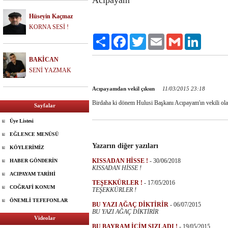
Acıpayam
Hüseyin Kaçmaz
KORNA SESİ !
Paylaş
Facebook
Twitter
Email
Gmail
LinkedIn
BAKİCAN
SENİ YAZMAK
Acıpayamdan vekil çıksın
11/03/2015 23:18
Birdaha ki dönem Hulusi Başkanı Acıpayam'ın vekili ola
Sayfalar
Üye Listesi
EĞLENCE MENÜSÜ
Yazarın diğer yazıları
KÖYLERİMİZ
KISSADAN HİSSE !
-
30/06/2018
HABER GÖNDERİN
KISSADAN HİSSE !
ACIPAYAM TARİHİ
TEŞEKKÜRLER !
-
17/05/2016
COĞRAFİ KONUM
TEŞEKKÜRLER !
ÖNEMLİ TEFEFONLAR
BU YAZI AĞAÇ DİKTİRİR
-
06/07/2015
BU YAZI AĞAÇ DİKTİRİR
Videolar
BU BAYRAM İÇİM SIZLADI !
-
19/05/2015