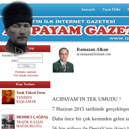
Anasayfa
Yayın Ekibi
Üyelik Girişi
Ramazan Alkan
al.ramazan@hotmail.com
Kullanıcı adı
Şifre
Parolamı unuttum
Üye olmak istiyorum
Köşe Yazıları
Tarık Yüksel Zeren
YENİDEN
ACIPAYAM’IN TEK UMUDU !
BAŞLAMAK
7 Haziran 2015 tarihinde gerçekleşec
MEHMET ÇAĞDAŞ
Daha önce bir çok kesimden gelen tal
TRAFİK KAZASI
MAĞDURLUĞU
56 bin nüfusu ile Denizli’nin ikinci