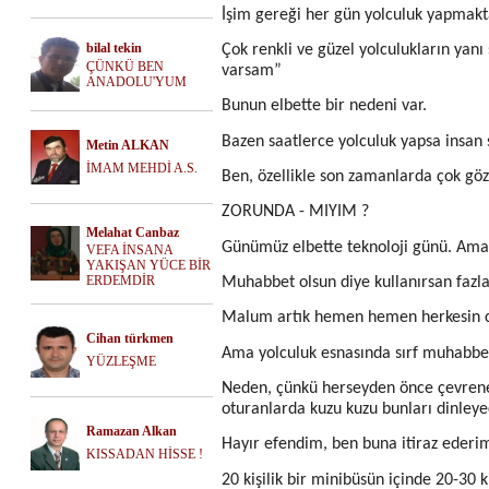
İşim gereği her gün yolculuk yapmakt
bilal tekin
Çok renkli ve güzel yolculukların yan
ÇÜNKÜ BEN
varsam”
ANADOLU'YUM
Bunun elbette bir nedeni var.
Bazen saatlerce yolculuk yapsa insan 
Metin ALKAN
İMAM MEHDİ A.S.
Ben, özellikle son zamanlarda çok g
ZORUNDA - MIYIM ?
Melahat Canbaz
Günümüz elbette teknoloji günü. Ama 
VEFA İNSANA
YAKIŞAN YÜCE BİR
ERDEMDİR
Muhabbet olsun diye kullanırsan fazla
Malum artık hemen hemen herkesin ceb
Cihan türkmen
Ama yolculuk esnasında sırf muhabbet 
YÜZLEŞME
Neden, çünkü herseyden önce çevrene 
oturanlarda kuzu kuzu bunları dinleye
Ramazan Alkan
Hayır efendim, ben buna itiraz eder
KISSADAN HİSSE !
20 kişilik bir minibüsün içinde 20-30