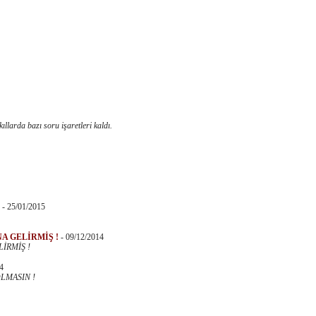
llarda bazı soru işaretleri kaldı.
I
-
25/01/2015
A GELİRMİŞ !
-
09/12/2014
İRMİŞ !
4
LMASIN !