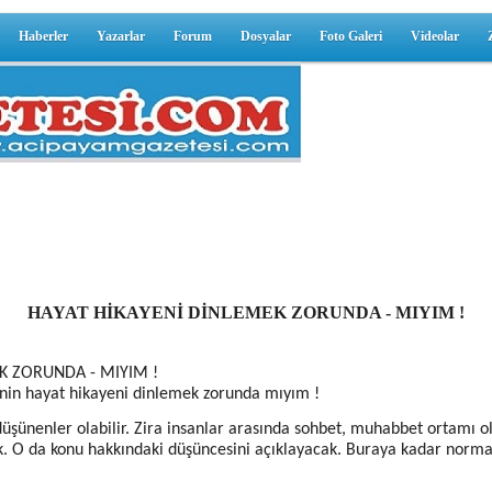
Haberler
Yazarlar
Forum
Dosyalar
Foto Galeri
Videolar
HAYAT HİKAYENİ DİNLEMEK ZORUNDA - MIYIM !
K ZORUNDA - MIYIM !
enin hayat hikayeni dinlemek zorunda mıyım !
düşünenler olabilir. Zira insanlar arasında sohbet, muhabbet ortamı ol
cek. O da konu hakkındaki düşüncesini açıklayacak. Buraya kadar no