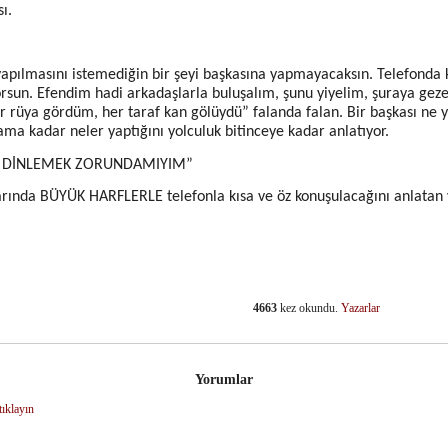
ı.
yapılmasını istemediğin bir şeyi başkasına yapmayacaksın. Telefonda k
orsun. Efendim hadi arkadaşlarla buluşalım, şunu yiyelim, şuraya geze
r rüya gördüm, her taraf kan gölüydü” falanda falan. Bir başkası ne y
ama kadar neler yaptığını yolculuk bitinceye kadar anlatıyor.
ENİ DİNLEMEK ZORUNDAMIYIM”
larında BÜYÜK HARFLERLE telefonla kısa ve öz konuşulacağını anlatan y
4663
kez okundu.
Yazarlar
dIn
Yorumlar
tıklayın