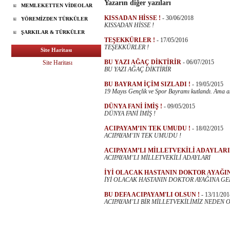
Yazarın diğer yazıları
MEMLEKETTEN VİDEOLAR
KISSADAN HİSSE !
-
30/06/2018
YÖREMİZDEN TÜRKÜLER
KISSADAN HİSSE !
ŞARKILAR & TÜRKÜLER
TEŞEKKÜRLER !
-
17/05/2016
TEŞEKKÜRLER !
Site Haritası
BU YAZI AĞAÇ DİKTİRİR
-
06/07/2015
Site Haritası
BU YAZI AĞAÇ DİKTİRİR
BU BAYRAM İÇİM SIZLADI !
-
19/05/2015
19 Mayıs Gençlik ve Spor Bayramı kutlandı. Ama akı
DÜNYA FANİ İMİŞ !
-
09/05/2015
DÜNYA FANİ İMİŞ !
ACIPAYAM’IN TEK UMUDU !
-
18/02/2015
ACIPAYAM’IN TEK UMUDU !
ACIPAYAM’LI MİLLETVEKİLİ ADAYLAR
ACIPAYAM’LI MİLLETVEKİLİ ADAYLARI
İYİ OLACAK HASTANIN DOKTOR AYAĞIN
İYİ OLACAK HASTANIN DOKTOR AYAĞINA GEL
BU DEFA ACIPAYAM'LI OLSUN !
-
13/11/201
ACIPAYAM’LI BİR MİLLETVEKİLİMİZ NEDEN O