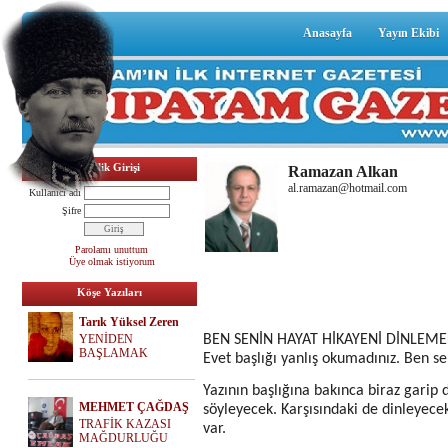
Anasayfa
Yayın Ekibi
Üyelik Girişi
Ramazan Alkan
al.ramazan@hotmail.com
Kullanıcı adı
Şifre
Parolamı unuttum
Üye olmak istiyorum
Köşe Yazıları
Tarık Yüksel Zeren
YENİDEN
BEN SENİN HAYAT HİKAYENİ DİNLEME
BAŞLAMAK
Evet başlığı yanlış okumadınız. Ben s
Yazının başlığına bakınca biraz garip 
MEHMET ÇAĞDAŞ
söyleyecek. Karşısındaki de dinleye
TRAFİK KAZASI
var.
MAĞDURLUĞU