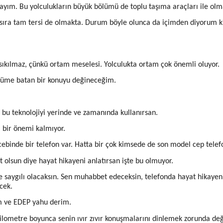
ayım. Bu yolculukların büyük bölümü de toplu taşıma araçları ile olm
ı sıra tam tersi de olmakta. Durum böyle olunca da içimden diyorum ki
sıkılmaz, çünkü ortam meselesi. Yolculukta ortam çok önemli oluyor.
özüme batan bir konuyu değineceğim.
bu teknolojiyi yerinde ve zamanında kullanırsan.
 bir önemi kalmıyor.
inde bir telefon var. Hatta bir çok kimsede de son model cep telefon
olsun diye hayat hikayeni anlatırsan işte bu olmuyor.
saygılı olacaksın. Sen muhabbet edeceksin, telefonda hayat hikaye
cek.
im ve EDEP yahu derim.
 kilometre boyunca senin ıvır zıvır konuşmalarını dinlemek zorunda d