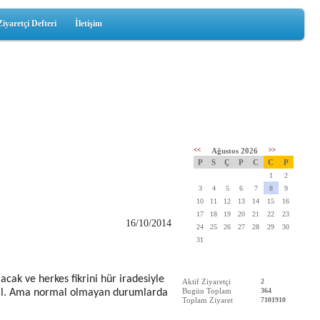
Ziyaretçi Defteri
İletişim
<<
Ağustos 2026
>>
P
S
Ç
P
C
C
P
1
2
3
4
5
6
7
8
9
10
11
12
13
14
15
16
17
18
19
20
21
22
23
16/10/2014
24
25
26
27
28
29
30
31
acak ve herkes fikrini hür iradesiyle
Aktif Ziyaretçi
2
Bugün Toplam
364
rmal. Ama normal olmayan durumlarda
Toplam Ziyaret
7101910