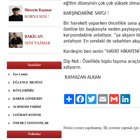
eğitim düzeyinin çok çok yüksek olmas
Hüseyin Kaçmaz
KARŞINDAKİNE SAYGI !
KORNA SESİ !
Bir hareketi yaparken öncelikle sana 
özeline bir başkasıyla neden paylaşıy
karşısındakine anlatıyor, “ya akşam bi
BAKİCAN
anlatıyor. En sondaki de sabahtan akş
SENİ YAZMAK
Kardeşim ben senin “HAYAT HİKAY
Dip Not : Özellikle toplu taşıma araç
Sayfalar
ediyorm.
Üye Listesi
RAMAZAN ALKAN
EĞLENCE MENÜSÜ
KÖYLERİMİZ
Paylaş
Facebook
Twitter
Email
Gmail
Linke
HABER GÖNDERİN
ACIPAYAM TARİHİ
COĞRAFİ KONUM
ÖNEMLİ TEFEFONLAR
Henüz yorum yapılmamış. İlk yorumu yapmak için
Videolar