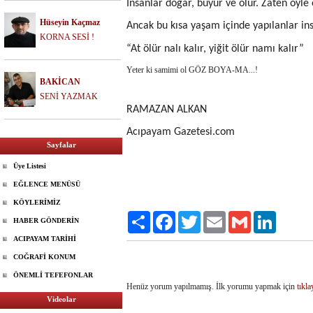
İnsanlar doğar, büyür ve ölür. Zaten öyle 
Hüseyin Kaçmaz
Ancak bu kısa yaşam içinde yapılanlar ins
KORNA SESİ !
“At ölür nalı kalır, yiğit ölür namı kalır”
Yeter ki samimi ol GÖZ BOYA-MA...!
BAKİCAN
SENİ YAZMAK
RAMAZAN ALKAN
Acıpayam Gazetesi.com
Sayfalar
Üye Listesi
EĞLENCE MENÜSÜ
KÖYLERİMİZ
Paylaş
Facebook
Twitter
Email
Gmail
LinkedIn
HABER GÖNDERİN
ACIPAYAM TARİHİ
COĞRAFİ KONUM
ÖNEMLİ TEFEFONLAR
Henüz yorum yapılmamış. İlk yorumu yapmak için
tıkla
Videolar