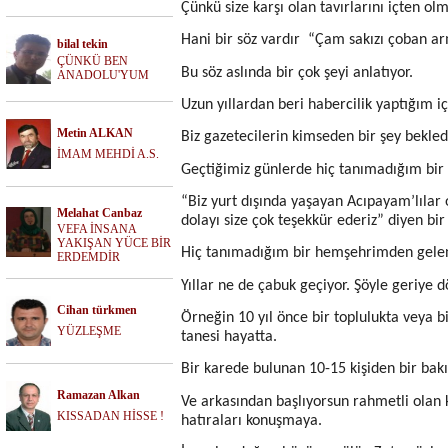
Çünkü size karşı olan tavırlarını içten ol
Hani bir söz vardır
“Çam sakızı çoban ar
bilal tekin
ÇÜNKÜ BEN
Bu söz aslında bir çok şeyi anlatıyor.
ANADOLU'YUM
Uzun yıllardan beri habercilik yaptığım 
Metin ALKAN
Biz gazetecilerin kimseden bir şey bekledi
İMAM MEHDİ A.S.
Geçtiğimiz günlerde hiç tanımadığım bir
“Biz yurt dışında yaşayan Acıpayam’lıla
Melahat Canbaz
dolayı size çok teşekkür ederiz” diyen bi
VEFA İNSANA
YAKIŞAN YÜCE BİR
Hiç tanımadığım bir hemşehrimden gelen
ERDEMDİR
Yıllar ne de çabuk geçiyor. Şöyle geriye dö
Cihan türkmen
Örneğin 10 yıl önce bir toplulukta veya b
YÜZLEŞME
tanesi hayatta.
Bir karede bulunan 10-15 kişiden bir bakı
Ramazan Alkan
Ve arkasından başlıyorsun rahmetli olan ki
KISSADAN HİSSE !
hatıraları konuşmaya.