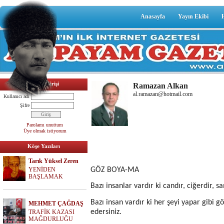
Anasayfa
Yayın Ekibi
Üyelik Girişi
Ramazan Alkan
al.ramazan@hotmail.com
Kullanıcı adı
Şifre
Parolamı unuttum
Üye olmak istiyorum
Köşe Yazıları
Tarık Yüksel Zeren
YENİDEN
GÖZ BOYA-MA
BAŞLAMAK
Bazı insanlar vardır ki candır, ciğerdir, s
Bazı insan vardır ki her şeyi yapar gibi g
MEHMET ÇAĞDAŞ
edersiniz.
TRAFİK KAZASI
MAĞDURLUĞU