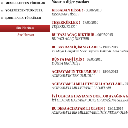
Yazarın diğer yazıları
MEMLEKETTEN VİDEOLAR
KISSADAN HİSSE !
-
30/06/2018
YÖREMİZDEN TÜRKÜLER
KISSADAN HİSSE !
ŞARKILAR & TÜRKÜLER
TEŞEKKÜRLER !
-
17/05/2016
TEŞEKKÜRLER !
Site Haritası
Site Haritası
BU YAZI AĞAÇ DİKTİRİR
-
06/07/2015
BU YAZI AĞAÇ DİKTİRİR
BU BAYRAM İÇİM SIZLADI !
-
19/05/2015
19 Mayıs Gençlik ve Spor Bayramı kutlandı. Ama akıllard
DÜNYA FANİ İMİŞ !
-
09/05/2015
DÜNYA FANİ İMİŞ !
ACIPAYAM’IN TEK UMUDU !
-
18/02/2015
ACIPAYAM’IN TEK UMUDU !
ACIPAYAM’LI MİLLETVEKİLİ ADAYLARI
-
25
ACIPAYAM’LI MİLLETVEKİLİ ADAYLARI
İYİ OLACAK HASTANIN DOKTOR AYAĞINA G
İYİ OLACAK HASTANIN DOKTOR AYAĞINA GELİRM
BU DEFA ACIPAYAM'LI OLSUN !
-
13/11/2014
ACIPAYAM’LI BİR MİLLETVEKİLİMİZ NEDEN OLMA