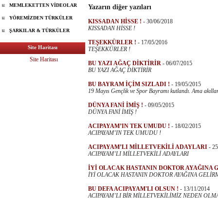
MEMLEKETTEN VİDEOLAR
Yazarın diğer yazıları
YÖREMİZDEN TÜRKÜLER
KISSADAN HİSSE !
-
30/06/2018
KISSADAN HİSSE !
ŞARKILAR & TÜRKÜLER
TEŞEKKÜRLER !
-
17/05/2016
Site Haritası
TEŞEKKÜRLER !
Site Haritası
BU YAZI AĞAÇ DİKTİRİR
-
06/07/2015
BU YAZI AĞAÇ DİKTİRİR
BU BAYRAM İÇİM SIZLADI !
-
19/05/2015
19 Mayıs Gençlik ve Spor Bayramı kutlandı. Ama akıllard
DÜNYA FANİ İMİŞ !
-
09/05/2015
DÜNYA FANİ İMİŞ !
ACIPAYAM’IN TEK UMUDU !
-
18/02/2015
ACIPAYAM’IN TEK UMUDU !
ACIPAYAM’LI MİLLETVEKİLİ ADAYLARI
-
25
ACIPAYAM’LI MİLLETVEKİLİ ADAYLARI
İYİ OLACAK HASTANIN DOKTOR AYAĞINA G
İYİ OLACAK HASTANIN DOKTOR AYAĞINA GELİRM
BU DEFA ACIPAYAM'LI OLSUN !
-
13/11/2014
ACIPAYAM’LI BİR MİLLETVEKİLİMİZ NEDEN OLMA