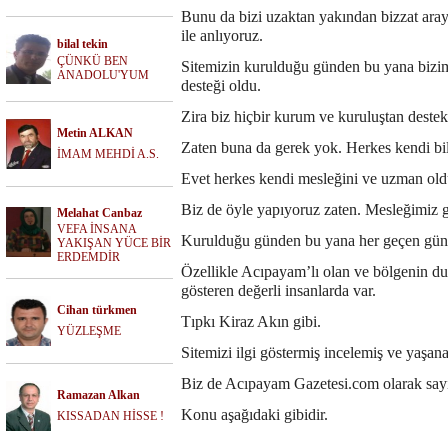
Bunu da bizi uzaktan yakından bizzat arayan
ile anlıyoruz.
bilal tekin
ÇÜNKÜ BEN
Sitemizin kurulduğu günden bu yana bizim
ANADOLU'YUM
desteği oldu.
Zira biz hiçbir kurum ve kuruluştan deste
Metin ALKAN
Zaten buna da gerek yok. Herkes kendi bil
İMAM MEHDİ A.S.
Evet herkes kendi mesleğini ve uzman oldu
Biz de öyle yapıyoruz zaten. Mesleğimiz ga
Melahat Canbaz
VEFA İNSANA
Kurulduğu günden bu yana her geçen gün il
YAKIŞAN YÜCE BİR
ERDEMDİR
Özellikle Acıpayam’lı olan ve bölgenin d
gösteren değerli insanlarda var.
Cihan türkmen
Tıpkı Kiraz Akın gibi.
YÜZLEŞME
Sitemizi ilgi göstermiş incelemiş ve yaşanan
Biz de Acıpayam Gazetesi.com olarak sayın
Ramazan Alkan
Konu aşağıdaki gibidir.
KISSADAN HİSSE !