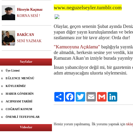
www.neguzelseyler.tumblr.com
Hüseyin Kaçmaz
KORNA SESİ !
Olaylar, geçen senenin Şubat ayında Deni
yapan diğer yayın kuruluşlarından ve beled
BAKİCAN
rastlanması zor bir tavır alıyor: Orda dur!
SENİ YAZMAK
"Kamuoyuna Açıklama"
başlığıyla yayınla
de almadık, herkesin sesine yer verdik, ki
Ramazan Alkan’ın izniyle burada yayınlı
Sayfalar
İnsan yabancılıyor değil mi, bir gazetenin
Üye Listesi
adım atmayacağını uluorta söylemesini.
EĞLENCE MENÜSÜ
KÖYLERİMİZ
HABER GÖNDERİN
Paylaş
Facebook
Twitter
Email
Gmail
LinkedIn
ACIPAYAM TARİHİ
COĞRAFİ KONUM
ÖNEMLİ TEFEFONLAR
Henüz yorum yapılmamış. İlk yorumu yapmak için
tıkla
Videolar