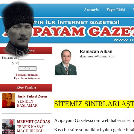
Anasayfa
Yayın Ekibi
Üyelik Girişi
Ramazan Alkan
al.ramazan@hotmail.com
Kullanıcı adı
Şifre
Parolamı unuttum
Üye olmak istiyorum
Köşe Yazıları
Tarık Yüksel Zeren
YENİDEN
SİTEMİZ SINIRLARI AŞT
BAŞLAMAK
Acıpayam Gazetesi.com web haber sitesi il
MEHMET ÇAĞDAŞ
TRAFİK KAZASI
Kısa bir süre sonra ikinci yılını geride b
MAĞDURLUĞU