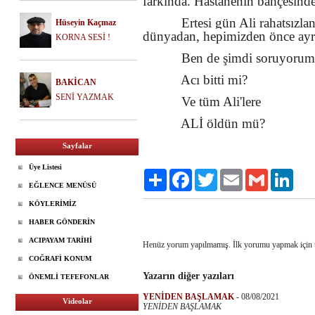
farkında. Hastanenin bahçesinde
Ertesi gün Ali rahatsızl
Hüseyin Kaçmaz
dünyadan, hepimizden önce ayrı
KORNA SESİ !
Ben de şimdi soruyorum 
Acı bitti mi?
BAKİCAN
SENİ YAZMAK
Ve tüm Ali'lere
ALİ öldün mü?
Sayfalar
Üye Listesi
Paylaş
Facebook
Twitter
Email
Gmail
Linke
EĞLENCE MENÜSÜ
KÖYLERİMİZ
HABER GÖNDERİN
ACIPAYAM TARİHİ
Henüz yorum yapılmamış. İlk yorumu yapmak için
COĞRAFİ KONUM
Yazarın diğer yazıları
ÖNEMLİ TEFEFONLAR
YENİDEN BAŞLAMAK
-
08/08/2021
Videolar
YENİDEN BAŞLAMAK