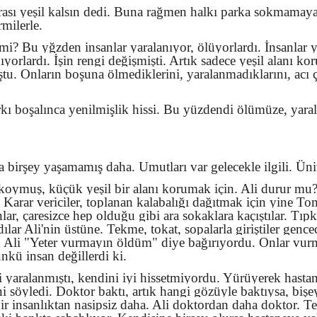
sı yeşil kalsın dedi. Buna rağmen halkı parka sokmamaya ç
milerle.
mi? Bu yğzden insanlar yaralanıyor, ölüyorlardı. İnsanlar 
kıyorlardı. İşin rengi değişmişti. Artık sadece yeşil alanı 
tu. Onların boşuna ölmediklerini, yaralanmadıklarını, acı 
kı boşalınca yenilmişlik hissi. Bu yüzdendi ölümüze, yaral
 birşey yaşamamış daha. Umutları var gelecekle ilgili. Üni
ı koymuş, küçük yeşil bir alanı korumak için. Ali durur m
arar vericiler, toplanan kalabalığı dağıtmak için yine Tom
anlar, çaresizce hep olduğu gibi ara sokaklara kaçıştılar. Tıp
ılar Ali'nin üstüne. Tekme, tokat, sopalarla giriştiler gence
an Ali "Yeter vurmayın öldüm" diye bağırıyordu. Onlar vur
kü insan değillerdi ki.
i yaralanmıştı, kendini iyi hissetmiyordu. Yürüyerek hastane
ni söyledi. Doktor baktı, artık hangi gözüyle baktıysa, bişey
ı bir insanlıktan nasipsiz daha. Ali doktordan daha doktor. 