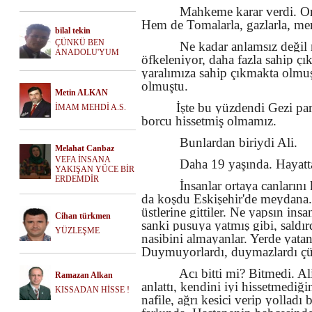
Mahkeme karar verdi. Ora
Hem de Tomalarla, gazlarla, mer
bilal tekin
ÇÜNKÜ BEN
Ne kadar anlamsız değil 
ANADOLU'YUM
öfkeleniyor, daha fazla sahip çı
yaralımıza sahip çıkmakta olmuş
olmuştu.
Metin ALKAN
İşte bu yüzdendi Gezi par
İMAM MEHDİ A.S.
borcu hissetmiş olmamız.
Bunlardan biriydi Ali.
Melahat Canbaz
VEFA İNSANA
Daha 19 yaşında. Hayatta
YAKIŞAN YÜCE BİR
ERDEMDİR
İnsanlar ortaya canların
da koşdu Eskişehir'de meydana. K
üstlerine gittiler. Ne yapsın ins
Cihan türkmen
sanki pusuya yatmış gibi, saldırd
YÜZLEŞME
nasibini almayanlar. Yerde yat
Duymuyorlardı, duymazlardı çün
Acı bitti mi? Bitmedi. Al
Ramazan Alkan
anlattı, kendini iyi hissetmediği
KISSADAN HİSSE !
nafile, ağrı kesici verip yollad