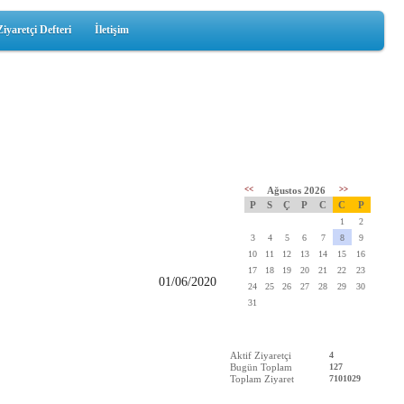
Ziyaretçi Defteri
İletişim
<<
Ağustos 2026
>>
P
S
Ç
P
C
C
P
1
2
3
4
5
6
7
8
9
10
11
12
13
14
15
16
17
18
19
20
21
22
23
01/06/2020
24
25
26
27
28
29
30
31
Aktif Ziyaretçi
4
Bugün Toplam
127
Toplam Ziyaret
7101029