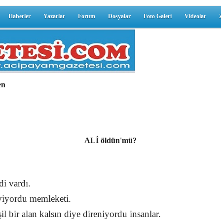
Haberler
Yazarlar
Forum
Dosyalar
Foto Galeri
Videolar
en
ALİ öldün'mü?
di vardı.
eviyordu memleketi.
il bir alan kalsın diye direniyordu insanlar.