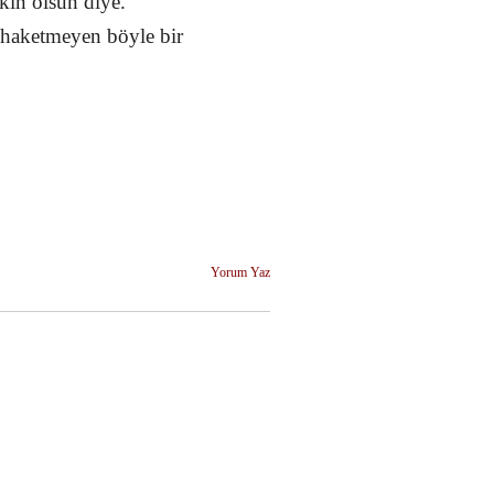
kın olsun diye.
u haketmeyen böyle bir
Yorum Yaz