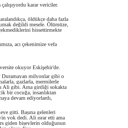
alışıyordu karar vericiler.
yaralandıkça, öldükçe daha fazla
korumak değildi mesele. Ölümüze,
çekmediklerini hissettirmekte
ımıza, acı çekenimize vefa
versite okuyor Eskişehir'de.
u? Duramayan milyonlar gibi o
alarla, gazlarla, mermilerle
kı Ali gibi. Ama girdiği sokakta
cik bir cocuğa, insanlıktan
maya devam ediyorlardı,
ye gitti. Başına gelenleri
in yok dedi. Ali ısrar etti ama
Ters giden bişeylerin olduğunun