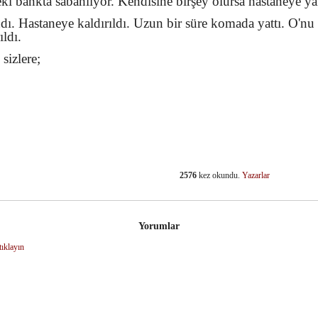
ki bankta sabahlıyor. Kendisine birşey olursa hastaneye ya
andı. Hastaneye kaldırıldı. Uzun bir süre komada yattı. O'n
ldı.
sizlere;
2576
kez okundu.
Yazarlar
dIn
Yorumlar
tıklayın