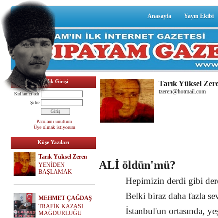
Anasayfa
Yayın Ekibi
Üyelik Girişi
Tarık Yüksel Zer
tzeren@hotmail.com
Kullanıcı adı
Şifre
Parolamı unuttum
Üye olmak istiyorum
Köşe Yazıları
Tarık Yüksel Zeren
ALİ öldün'mü?
YENİDEN
BAŞLAMAK
Hepimizin derdi gibi der
Belki biraz daha fazla s
MEHMET ÇAĞDAŞ
TRAFİK KAZASI
İstanbul'un ortasında, yeş
MAĞDURLUĞU