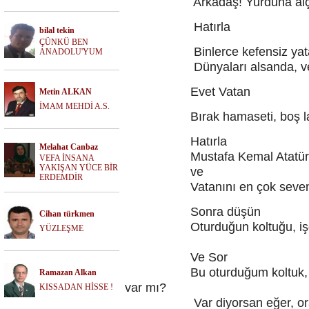
Arkadaş! Yurduna alçakla
Hatırla
bilal tekin
ÇÜNKÜ BEN
Binlerce kefensiz yata
ANADOLU'YUM
Dünyaları alsanda, verme
Evet Vatan
Metin ALKAN
İMAM MEHDİ A.S.
Bırak hamaseti, boş laf
Hatırla
Melahat Canbaz
Mustafa Kemal Atatürk
VEFA İNSANA
YAKIŞAN YÜCE BİR
ve
ERDEMDİR
Vatanını en çok seven,görev
Sonra düşün
Cihan türkmen
Oturduğun koltuğu, işgal 
YÜZLEŞME
Ve Sor
Bu oturduğum koltuk, işgal et
Ramazan Alkan
var mı?
KISSADAN HİSSE !
Var diyorsan eğer, orada bulu