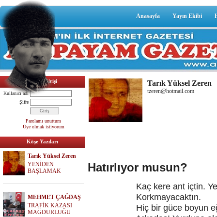
Anasayfa
Yayın Ekibi
Üyelik Girişi
Tarık Yüksel Zeren
tzeren@hotmail.com
Kullanıcı adı
Şifre
Parolamı unuttum
Üye olmak istiyorum
Köşe Yazıları
Tarık Yüksel Zeren
YENİDEN
Hatırlıyor musun?
BAŞLAMAK
Kaç kere ant içtin. Yemi
Korkmayacaktın.
MEHMET ÇAĞDAŞ
TRAFİK KAZASI
Hiç bir güce boyun eğme
MAĞDURLUĞU