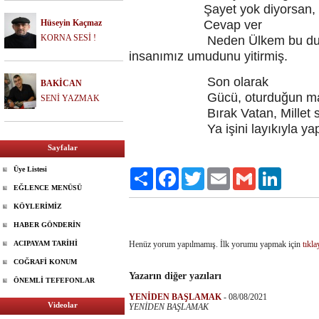
Şayet yok diyorsan,
Hüseyin Kaçmaz
Cevap ver
KORNA SESİ !
Neden Ülkem bu durumda, ne
insanımız umudunu yitirmiş.
Son olarak
BAKİCAN
Gücü, oturduğun makamdan al
SENİ YAZMAK
Bırak Vatan, Millet söyl
Ya işini layıkıyla yap, ya 
Sayfalar
Üye Listesi
Paylaş
Facebook
Twitter
Email
Gmail
LinkedIn
EĞLENCE MENÜSÜ
KÖYLERİMİZ
HABER GÖNDERİN
ACIPAYAM TARİHİ
Henüz yorum yapılmamış. İlk yorumu yapmak için
tıkla
COĞRAFİ KONUM
Yazarın diğer yazıları
ÖNEMLİ TEFEFONLAR
YENİDEN BAŞLAMAK
-
08/08/2021
Videolar
YENİDEN BAŞLAMAK