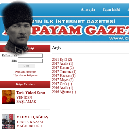
Anasayfa
Yayın Ekibi
Arşiv
Üyelik Girişi
Kullanıcı adı
2021 Eylül (2)
Şifre
2017 Aralık (1)
2017 Kasım (2)
2017 Temmuz (1)
Parolamı unuttum
Üye olmak istiyorum
2017 Haziran (1)
2017 Mayıs (2)
2017 Ocak (1)
Köşe Yazıları
2016 Aralık (1)
2016 Ağustos (1)
Tarık Yüksel Zeren
YENİDEN
BAŞLAMAK
MEHMET ÇAĞDAŞ
TRAFİK KAZASI
MAĞDURLUĞU