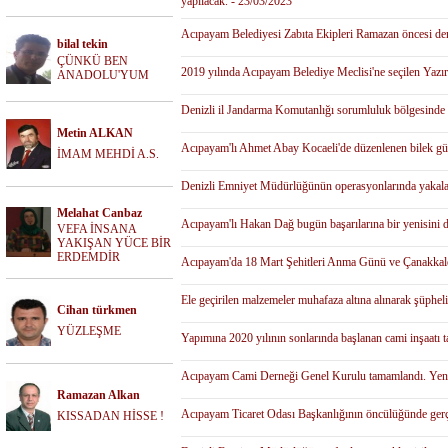
yapılacak. - 23/03/2023
Acıpayam Belediyesi Zabıta Ekipleri Ramazan öncesi dene
bilal tekin
ÇÜNKÜ BEN
2019 yılında Acıpayam Belediye Meclisi'ne seçilen Yazır
ANADOLU'YUM
Denizli il Jandarma Komutanlığı sorumluluk bölgesinde m
Metin ALKAN
Acıpayam'lı Ahmet Abay Kocaeli'de düzenlenen bilek gü
İMAM MEHDİ A.S.
Denizli Emniyet Müdürlüğünün operasyonlarında yakalana
Melahat Canbaz
Acıpayam'lı Hakan Dağ bugün başarılarına bir yenisini d
VEFA İNSANA
YAKIŞAN YÜCE BİR
ERDEMDİR
Acıpayam'da 18 Mart Şehitleri Anma Günü ve Çanakkale 
Ele geçirilen malzemeler muhafaza altına alınarak şüpheli 
Cihan türkmen
YÜZLEŞME
Yapımına 2020 yılının sonlarında başlanan cami inşaatı
Acıpayam Cami Derneği Genel Kurulu tamamlandı. Yeni 
Ramazan Alkan
Acıpayam Ticaret Odası Başkanlığının öncülüğünde gerçek
KISSADAN HİSSE !