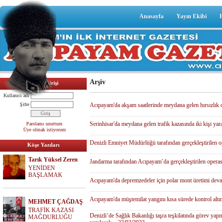
Anasayfa
Yayın Ekibi
Arşiv
Üyelik Girişi
Kullanıcı adı
Şifre
Acıpayam'da akşam saatlerinde meydana gelen hırsızlık o
Serinhisar'da meydana gelen trafik kazasında iki kişi yar
Parolamı unuttum
Üye olmak istiyorum
Denizli Emniyet Müdürlüğü tarafından gerçekleştirilen op
Köşe Yazıları
Tarık Yüksel Zeren
Jandarma tarafından Acıpayam’da gerçekleştirilen operas
YENİDEN
BAŞLAMAK
Acıpayam'da depremzedeler için polar mont üretimi deva
Acıpayam'da müştemilat yangını kısa sürede kontrol altın
MEHMET ÇAĞDAŞ
TRAFİK KAZASI
Denizli’de Sağlık Bakanlığı taşra teşkilatında görev yapm
MAĞDURLUĞU