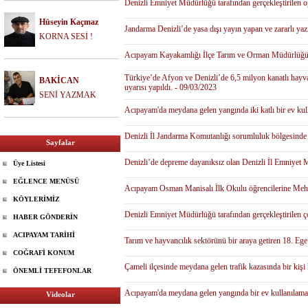
Denizli Emniyet Müdürlüğü tarafından gerçekleştirilen o
Hüseyin Kaçmaz
Jandarma Denizli’de yasa dışı yayın yapan ve zararlı yaz
KORNA SESİ !
Acıpayam Kayakamlığı İlçe Tarım ve Orman Müdürlüğü bir 
Türkiye’de Afyon ve Denizli’de 6,5 milyon kanatlı hayvan
BAKİCAN
uyarısı yapıldı. - 09/03/2023
SENİ YAZMAK
Acıpayam'da meydana gelen yangında iki katlı bir ev kul
Denizli İl Jandarma Komutanlığı sorumluluk bölgesinde m
Sayfalar
Denizli’de depreme dayanıksız olan Denizli İl Emniyet Mü
Üye Listesi
EĞLENCE MENÜSÜ
Acıpayam Osman Manisalı İlk Okulu öğrencilerine Mehme
KÖYLERİMİZ
Denizli Emniyet Müdürlüğü tarafından gerçekleştirilen ço
HABER GÖNDERİN
ACIPAYAM TARİHİ
Tarım ve hayvancılık sektörünü bir araya getiren 18. Ege
COĞRAFİ KONUM
Çameli ilçesinde meydana gelen trafik kazasında bir kişi
ÖNEMLİ TEFEFONLAR
Acıpayam'da meydana gelen yangında bir ev kullanılamaz
Videolar