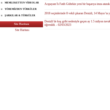
MEMLEKETTEN VİDEOLAR
Acıpayam’lı Fatih Gültekin yeni bir başarıya imza atarak
YÖREMİZDEN TÜRKÜLER
2018 seçimlerinde 8 vekil çıkaran Denizli, 14 Mayıs’ta y
ŞARKILAR & TÜRKÜLER
Denizli’de kuş gribi nedeniyle geçen ay 1.5 milyon tavu
Site Haritası
öğrenildi. - 02/03/2023
Site Haritası