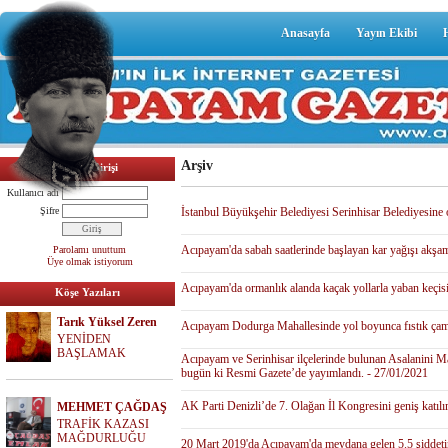
Anasayfa
Yayın Ekibi
Arşiv
Üyelik Girişi
Kullanıcı adı
Şifre
İstanbul Büyükşehir Belediyesi Serinhisar Belediyesine 
Acıpayam'da sabah saatlerinde başlayan kar yağışı akşam
Parolamı unuttum
Üye olmak istiyorum
Acıpayam'da ormanlık alanda kaçak yollarla yaban keçisi
Köşe Yazıları
Tarık Yüksel Zeren
Acıpayam Dodurga Mahallesinde yol boyunca fıstık çamı 
YENİDEN
BAŞLAMAK
Acıpayam ve Serinhisar ilçelerinde bulunan Asalanini Mağ
bugün ki Resmi Gazete’de yayımlandı. - 27/01/2021
AK Parti Denizli’de 7. Olağan İl Kongresini geniş katıl
MEHMET ÇAĞDAŞ
TRAFİK KAZASI
MAĞDURLUĞU
20 Mart 2019'da Acıpayam'da meydana gelen 5.5 şiddetind