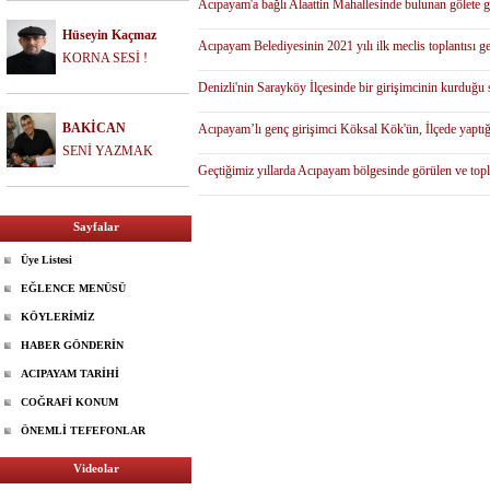
Acıpayam'a bağlı Alaattin Mahallesinde bulunan gölete gez
Hüseyin Kaçmaz
Acıpayam Belediyesinin 2021 yılı ilk meclis toplantısı ge
KORNA SESİ !
Denizli'nin Sarayköy İlçesinde bir girişimcinin kurduğu 
BAKİCAN
Acıpayam’lı genç girişimci Köksal Kök'ün, İlçede yaptığı
SENİ YAZMAK
Geçtiğimiz yıllarda Acıpayam bölgesinde görülen ve topl
Sayfalar
Üye Listesi
EĞLENCE MENÜSÜ
KÖYLERİMİZ
HABER GÖNDERİN
ACIPAYAM TARİHİ
COĞRAFİ KONUM
ÖNEMLİ TEFEFONLAR
Videolar