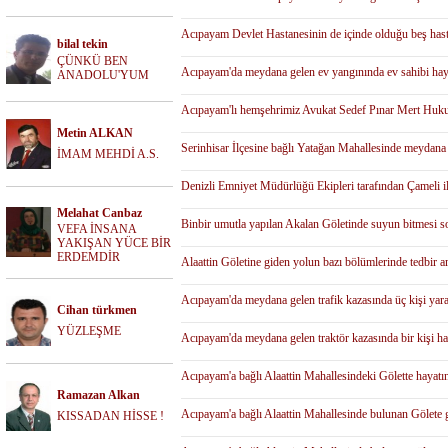
Acıpayam Devlet Hastanesinin de içinde olduğu beş hasta
bilal tekin
ÇÜNKÜ BEN
Acıpayam'da meydana gelen ev yangınında ev sahibi haya
ANADOLU'YUM
Acıpayam'lı hemşehrimiz Avukat Sedef Pınar Mert Hukuk
Metin ALKAN
Serinhisar İlçesine bağlı Yatağan Mahallesinde meydana
İMAM MEHDİ A.S.
Denizli Emniyet Müdürlüğü Ekipleri tarafından Çameli il
Melahat Canbaz
Binbir umutla yapılan Akalan Göletinde suyun bitmesi so
VEFA İNSANA
YAKIŞAN YÜCE BİR
ERDEMDİR
Alaattin Göletine giden yolun bazı bölümlerinde tedbir a
Acıpayam'da meydana gelen trafik kazasında üç kişi yara
Cihan türkmen
YÜZLEŞME
Acıpayam'da meydana gelen traktör kazasında bir kişi hay
Acıpayam'a bağlı Alaattin Mahallesindeki Gölette hayatı
Ramazan Alkan
Acıpayam'a bağlı Alaattin Mahallesinde bulunan Gölete ge
KISSADAN HİSSE !