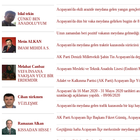
Acıpayam'da ekili arazide meydana gelen yangın gençleri
bilal tekin
ÇÜNKÜ BEN
Acıpayam'da dün bir vaka meydana gelirken bugün de 8 v
ANADOLU'YUM
Uzun zamandan beri pozitif vakanın meydana gelmediği 
Metin ALKAN
Acıpayam'da meydana gelen traktör kazasında sürücüsü 
İMAM MEHDİ A.S.
AK Parti Denizli Milletvekili Şahin Tin Acıpayam'da depr
Melahat Canbaz
Acıpayam Mesleki ve Teknik Anadolu Lisesi (Endüstri Me
VEFA İNSANA
YAKIŞAN YÜCE BİR
ERDEMDİR
Adalet ve Kalkınma Partisi (AK Parti) Acıpayam İlçe Yö
Acıpayam’da 16 Mart 2020 - 31 Mayıs 2020 tarihleri arası
uzatılacağı açıklaması yapıldı. - 09/06/2020
Cihan türkmen
YÜZLEŞME
Acıpayam'da meydana gelen trafik kazasında bir kişi hay
AK Parti Acıpayam İlçe Başkanı Fikret Gümüş, Acıpayam
Ramazan Alkan
Geçtiğimiz hafta Acıpayam İlçe merkezinde meydana gelen 
KISSADAN HİSSE !