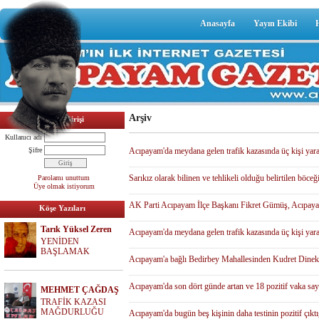
Anasayfa
Yayın Ekibi
Arşiv
Üyelik Girişi
Kullanıcı adı
Şifre
Acıpayam'da meydana gelen trafik kazasında üç kişi yara
Sarıkız olarak bilinen ve tehlikeli olduğu belirtilen böc
Parolamı unuttum
Üye olmak istiyorum
AK Parti Acıpayam İlçe Başkanı Fikret Gümüş, Acıpayam 2
Köşe Yazıları
Tarık Yüksel Zeren
Acıpayam'da meydana gelen trafik kazasında üç kişi yara
YENİDEN
BAŞLAMAK
Acıpayam'a bağlı Bedirbey Mahallesinden Kudret Dinek'ik
Acıpayam'da son dört günde artan ve 18 pozitif vaka say
MEHMET ÇAĞDAŞ
TRAFİK KAZASI
MAĞDURLUĞU
Acıpayam'da bugün beş kişinin daha testinin pozitif çıktı