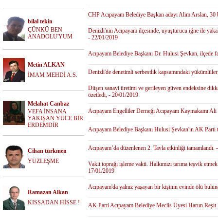
CHP Acıpayam Belediye Başkan adayı Alim Arslan, 30 bin
bilal tekin
ÇÜNKÜ BEN
Denizli'nin Acıpayam ilçesinde, uyuşturucu iğne ile yakal
ANADOLU'YUM
- 22/01/2019
Acıpayam Belediye Başkanı Dr. Hulusi Şevkan, ilçede faal
Metin ALKAN
Denizli'de denetimli serbestlik kapsamındaki yükümlüler, y
İMAM MEHDİ A.S.
Düşen sanayi üretimi ve gerileyen güven endeksine dikka
özetledi, - 20/01/2019
Melahat Canbaz
Acıpayam Engelliler Derneği Acıpayam Kaymakamı Ali Şa
VEFA İNSANA
YAKIŞAN YÜCE BİR
ERDEMDİR
Acıpayam Belediye Başkanı Hulusi Şevkan'ın AK Parti ta
Acıpayam’da düzenlenen 2. Tavla etkinliği tamamlandı. 
Cihan türkmen
YÜZLEŞME
Vakit toprağı işleme vakti. Halkımızı tarıma teşvik etme
17/01/2019
Acıpayam'da yalnız yaşayan bir kişinin evinde ölü bulund
Ramazan Alkan
KISSADAN HİSSE !
AK Parti Acıpayam Belediye Meclis Üyesi Harun Reşit 