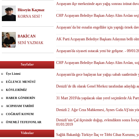
Acıpayam ilçe merkezinde aşırı yağış sonrası istinat duv
Hüseyin Kaçmaz
CHP Acıpayam Belediye Başkan Adayı Alim Arslan seçim 
KORNA SESİ !
Acıpayam’da bir esnafın engelliler için yaptığı örnek dav
BAKİCAN
AK Parti Acıpayam Belediye Başkanı Adayının belli olm
SENİ YAZMAK
Acıpayam'da siyaseti ısıtacak yeni bir gelişme. - 09/01/
CHP Acıpayam Belediye Başkan Adayı Alim Arslan, soğuk
Sayfalar
Üye Listesi
Acıpayam'da gece başlayan kar yağışı sabah saatlerinde y
EĞLENCE MENÜSÜ
Denizli’de ilk olarak Genel Merkez tarafından adaylığı
KÖYLERİMİZ
31 Mart 2019'da yapılacak olan yerel seçimlerde Ak Parti
HABER GÖNDERİN
ACIPAYAM TARİHİ
Denizli 2. Ağır Ceza Mahkemesi, Aynes Gıda AŞ'nin yön
COĞRAFİ KONUM
Denizli’nin Çal ilçesinde doğup, evlendikten sonra İsviç
ÖNEMLİ TEFEFONLAR
01/01/2019
Videolar
Sağlık Bakanlığı Türkiye İlaç ve Tıbbi Cihaz Kurumu, yard