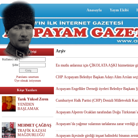
Anasayfa
Yayın Ekibi
Arşiv
Üyelik Girişi
Kullanıcı adı
Şifre
En mutlu anlarınız için ÇİKOLATA AŞKI hizmetinize gir
CHP Acıpayam Belediye Başkan Adayı Alim Arslan seçim ç
Parolamı unuttum
Üye olmak istiyorum
Acıpayam Engelliler Derneği üyeleri Belediye Başkanı Şe
Köşe Yazıları
Tarık Yüksel Zeren
Cumhuriyet Halk Partisi (CHP) Denizli Milletvekili Kazım
YENİDEN
BAŞLAMAK
Acıpayam Alperen Ocakları tarafından Doğu Türkistan’a
Acıpayam’da yağmur sularının tarlalarına zarar verdiği çif
MEHMET ÇAĞDAŞ
TRAFİK KAZASI
MAĞDURLUĞU
Acıpayam ilçesinde girdiği inşaat halindeki binanın zemi