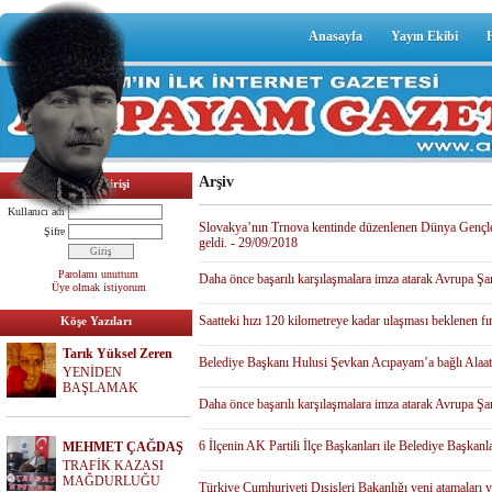
Anasayfa
Yayın Ekibi
Arşiv
Üyelik Girişi
Kullanıcı adı
Slovakya’nın Trnova kentinde düzenlenen Dünya Gençler
Şifre
geldi. - 29/09/2018
Parolamı unuttum
Daha önce başarılı karşılaşmalara imza atarak Avrupa
Üye olmak istiyorum
Saatteki hızı 120 kilometreye kadar ulaşması beklenen fı
Köşe Yazıları
Tarık Yüksel Zeren
Belediye Başkanı Hulusi Şevkan Acıpayam’a bağlı Alaatt
YENİDEN
BAŞLAMAK
Daha önce başarılı karşılaşmalara imza atarak Avrupa 
6 İlçenin AK Partili İlçe Başkanları ile Belediye Başkan
MEHMET ÇAĞDAŞ
TRAFİK KAZASI
MAĞDURLUĞU
Türkiye Cumhuriyeti Dışişleri Bakanlığı yeni atamaları y