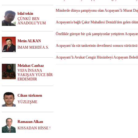
Minderde dünya şampiyonu olan Acıpayam’lı Murat Dağ’
bilal tekin
ÇÜNKÜ BEN
Acıpayam'a bağlı Çakır Mahallesi Denizli'den gelen ölüm 
ANADOLU'YUM
Özellikle güreşte bir çok şampiyonlar yetiştiren Acıpay
Metin ALKAN
Acıpayam’da süt tankerinin devrilmesi sonucu sürücüsü 
İMAM MEHDİ A.S.
Acıpayam’lı Avukat Cengiz Hüsünbeyi Acıpayam Belediye 
Melahat Canbaz
VEFA İNSANA
YAKIŞAN YÜCE BİR
ERDEMDİR
Cihan türkmen
YÜZLEŞME
Ramazan Alkan
KISSADAN HİSSE !