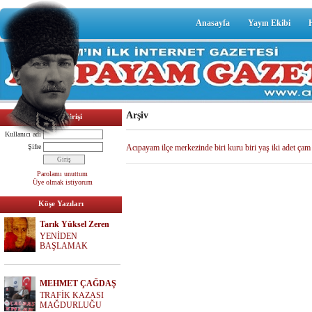
Anasayfa
Yayın Ekibi
Arşiv
Üyelik Girişi
Kullanıcı adı
Şifre
Acıpayam ilçe merkezinde biri kuru biri yaş iki adet çam 
Parolamı unuttum
Üye olmak istiyorum
Köşe Yazıları
Tarık Yüksel Zeren
YENİDEN
BAŞLAMAK
MEHMET ÇAĞDAŞ
TRAFİK KAZASI
MAĞDURLUĞU