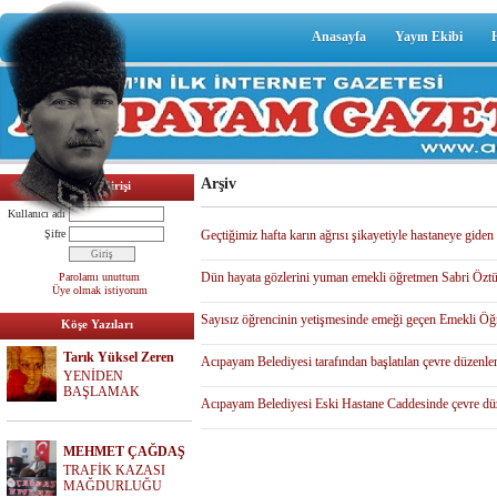
Anasayfa
Yayın Ekibi
Arşiv
Üyelik Girişi
Kullanıcı adı
Şifre
Geçtiğimiz hafta karın ağrısı şikayetiyle hastaneye gid
Dün hayata gözlerini yuman emekli öğretmen Sabri Öztürk
Parolamı unuttum
Üye olmak istiyorum
Sayısız öğrencinin yetişmesinde emeği geçen Emekli Öğr
Köşe Yazıları
Tarık Yüksel Zeren
Acıpayam Belediyesi tarafından başlatılan çevre düzenle
YENİDEN
BAŞLAMAK
Acıpayam Belediyesi Eski Hastane Caddesinde çevre düze
MEHMET ÇAĞDAŞ
TRAFİK KAZASI
MAĞDURLUĞU