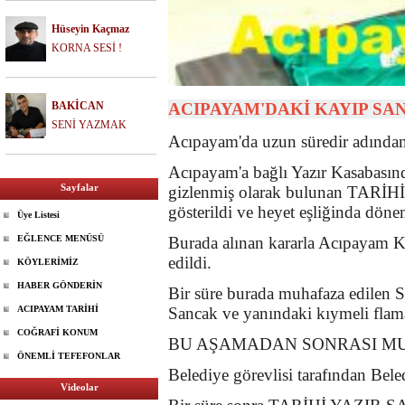
Hüseyin Kaçmaz
KORNA SESİ !
ACIPAYAM'DAKİ KAYIP S
BAKİCAN
SENİ YAZMAK
Acıpayam'da uzun süredir adından
Acıpayam'a bağlı Yazır Kasabasın
Sayfalar
gizlenmiş olarak bulunan TARİHİ
gösterildi ve heyet eşliğinda d
Üye Listesi
Burada alınan kararla Acıpayam 
EĞLENCE MENÜSÜ
edildi.
KÖYLERİMİZ
HABER GÖNDERİN
Bir süre burada muhafaza edilen 
Sancak ve yanındaki kıymeli flamal
ACIPAYAM TARİHİ
COĞRAFİ KONUM
BU AŞAMADAN SONRASI 
ÖNEMLİ TEFEFONLAR
Belediye görevlisi tarafından Bele
Videolar