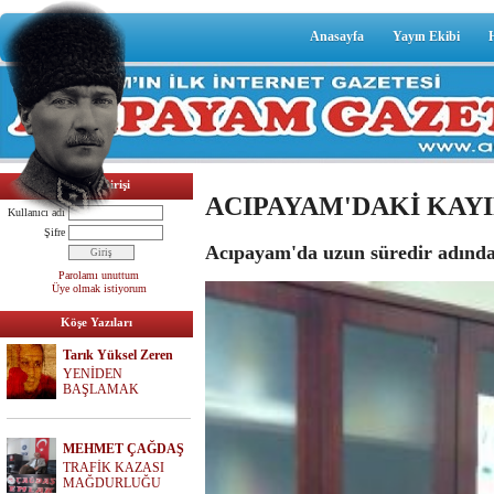
Anasayfa
Yayın Ekibi
Üyelik Girişi
ACIPAYAM'DAKİ KAY
Kullanıcı adı
Şifre
Acıpayam'da uzun süredir adından
Parolamı unuttum
Üye olmak istiyorum
Köşe Yazıları
Tarık Yüksel Zeren
YENİDEN
BAŞLAMAK
MEHMET ÇAĞDAŞ
TRAFİK KAZASI
MAĞDURLUĞU