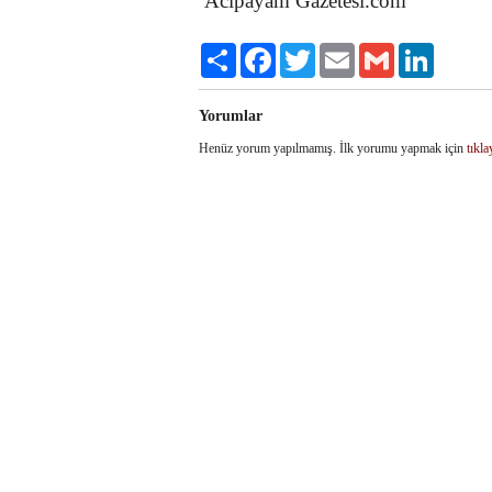
Acıpayam Gazetesi.com
Share
Facebook
Twitter
Email
Gmail
LinkedIn
Yorumlar
Henüz yorum yapılmamış. İlk yorumu yapmak için
tıkla