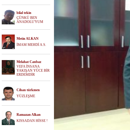
bilal tekin
ÇÜNKÜ BEN
ANADOLU'YUM
Metin ALKAN
İMAM MEHDİ A.S.
Melahat Canbaz
VEFA İNSANA
YAKIŞAN YÜCE BİR
ERDEMDİR
Cihan türkmen
YÜZLEŞME
Ramazan Alkan
KISSADAN HİSSE !