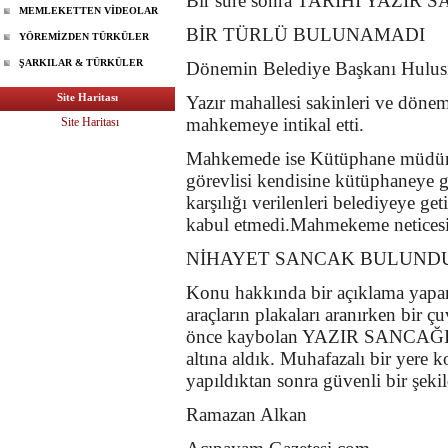
Bir süre sonra TARİHİ YAZIR SA
MEMLEKETTEN VİDEOLAR
BİR TÜRLÜ BULUNAMADI
YÖREMİZDEN TÜRKÜLER
ŞARKILAR & TÜRKÜLER
Dönemin Belediye Başkanı Hulusi 
Site Haritası
Yazır mahallesi sakinleri ve dön
mahkemeye intikal etti.
Site Haritası
Mahkemede ise Kütüphane müdürüde
görevlisi kendisine kütüphaneye g
karşılığı verilenleri belediyeye ge
kabul etmedi.
Mahmekeme neticesind
NİHAYET SANCAK BULUND
Konu hakkında bir açıklama yapan
araçların plakaları aranırken bir ç
önce kaybolan YAZIR SANCAĞI olab
altına aldık. Muhafazalı bir yer
yapıldıktan sonra güvenli bir şeki
Ramazan Alkan