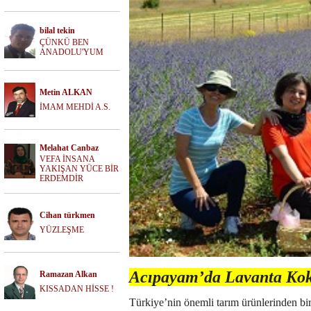
bilal tekin
ÇÜNKÜ BEN
ANADOLU'YUM
Metin ALKAN
İMAM MEHDİ A.S.
Melahat Canbaz
VEFA İNSANA
YAKIŞAN YÜCE BİR
ERDEMDİR
Cihan türkmen
YÜZLEŞME
Acıpayam’da Lavanta Kok
Ramazan Alkan
KISSADAN HİSSE !
Türkiye’nin önemli tarım ürünlerinden bi