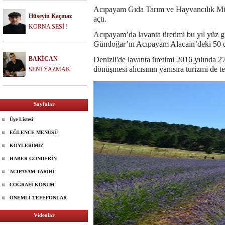
Acıpayam Gıda Tarım ve Hayvancılık Müdü
Hüseyin Kaçmaz
açtı.
KORNA SESİ !
Acıpayam’da lavanta üretimi bu yıl yüz
Gündoğar’ın Acıpayam Alacain’deki 50 de
Denizli'de lavanta üretimi 2016 yılında 27 
BAKİCAN
dönüşmesi alıcısının yanısıra turizmi de te
SENİ YAZMAK
Sayfalar
Üye Listesi
EĞLENCE MENÜSÜ
KÖYLERİMİZ
HABER GÖNDERİN
ACIPAYAM TARİHİ
COĞRAFİ KONUM
ÖNEMLİ TEFEFONLAR
Videolar