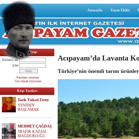
Anasayfa
Yayın Ekibi
Üyelik Girişi
Acıpayam’da Lavanta Ko
Kullanıcı adı
Şifre
Türkiye’nin önemli tarım ürünler
Parolamı unuttum
Üye olmak istiyorum
Köşe Yazıları
Tarık Yüksel Zeren
YENİDEN
BAŞLAMAK
MEHMET ÇAĞDAŞ
TRAFİK KAZASI
MAĞDURLUĞU