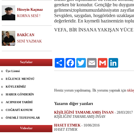
gereken bir konudur. Gençliğe bu duygun
Hüseyin Kaçmaz
gelinmesi;toplumumuzdahissiyatın zayıflam
Sevgiden, saygıdan, hoşgörüden uzaklaşa
KORNA SESİ !
değerleridir. En kıymetli hazinemizin top
VEFA, BİR İNSANA YAKIŞAN YÜCE
BAKİCAN
SENİ YAZMAK
Paylaş
Facebook
Twitter
Email
Gmail
LinkedIn
Sayfalar
Üye Listesi
EĞLENCE MENÜSÜ
KÖYLERİMİZ
Henüz yorum yapılmamış. İlk yorumu yapmak için
tıkla
HABER GÖNDERİN
ACIPAYAM TARİHİ
Yazarın diğer yazıları
COĞRAFİ KONUM
KİŞİLİĞİNİ TAMAMLAMIŞ İNSAN
-
28/03/2017
KİŞİLİĞİNİ TAMAMLAMIŞ İNSAN
ÖNEMLİ TEFEFONLAR
HASET ETMEK
-
10/06/2016
Videolar
HASET ETMEK