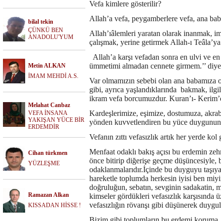
Vefa kimlere gösterilir?
Allah’a vefa, peygamberlere vefa, ana ba
bilal tekin
ÇÜNKÜ BEN
Allah’ıâlemleri yaratan olarak inanmak, i
ANADOLU'YUM
çalışmak, yerine getirmek Allah-ı Teâla’ya v
Allah’a karşı vefadan sonra en ulvi ve e
ümmetimi almadan cennete girmem.’’ diyen
Metin ALKAN
İMAM MEHDİ A.S.
Var olmamızın sebebi olan ana babamıza ol
gibi, ayrıca yaşlandıklarında
bakmak, ilgi
ikram vefa borcumuzdur. Kuran’ı- Kerim’de
Melahat Canbaz
Kardeşlerimize, eşimize, dostumuza, akrab
VEFA İNSANA
YAKIŞAN YÜCE BİR
yönden kuvvetlendiren bu yüce duygunun,
ERDEMDİR
Vefanın zıttı vefasızlık artık her yerde k
Menfaat odaklı bakış açısı bu erdemin zehrid
Cihan türkmen
önce bitirip diğerişe geçme düşüncesiyle, b
YÜZLEŞME
odaklanmalarıdır.İçinde bu duyguyu taşıya
hareketle toplumda herkesin iyisi ben miy
doğruluğun, sebatın, sevginin sadakatin, 
Ramazan Alkan
kimseler gördükleri vefasızlık karşısında ü
vefasızlığın rövanşı gibi düşünerek duygula
KISSADAN HİSSE !
Bizim gibi toplumların bu erdemi koruma, 