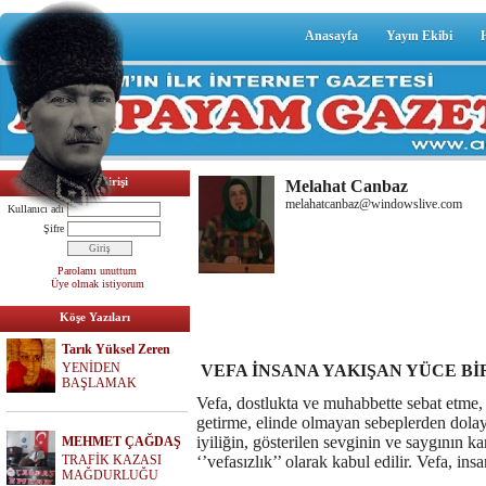
Anasayfa
Yayın Ekibi
Üyelik Girişi
Melahat Canbaz
melahatcanbaz@windowslive.com
Kullanıcı adı
Şifre
Parolamı unuttum
Üye olmak istiyorum
Köşe Yazıları
Tarık Yüksel Zeren
YENİDEN
VEFA İNSANA YAKIŞAN YÜCE B
BAŞLAMAK
Vefa, dostlukta ve muhabbette sebat etme, 
getirme, elinde olmayan sebeplerden dola
iyiliğin, gösterilen sevginin ve saygının 
MEHMET ÇAĞDAŞ
TRAFİK KAZASI
‘’vefasızlık’’ olarak kabul edilir. Vefa, ins
MAĞDURLUĞU