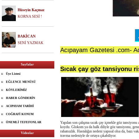
Hüseyin Kaçmaz
KORNA SESİ !
BAKİCAN
SENİ YAZMAK
Acıpayam Gazetesi .com- A
Sayfalar
Sıcak çay göz tansiyonu ri
Üye Listesi
EĞLENCE MENÜSÜ
KÖYLERİMİZ
HABER GÖNDERİN
ACIPAYAM TARİHİ
COĞRAFİ KONUM
ÖNEMLİ TEFEFONLAR
Yapılan son çalışma sıcak çay içmekle göz tansiyonu a
koydu. Glokom ya da halk diliyle göz tansiyonu, genel
rahatsızlık. Hastalığın nedeni yapısal olsa da, bazı va
Videolar
travma nedeniyle de ortaya çıkabiliyor.