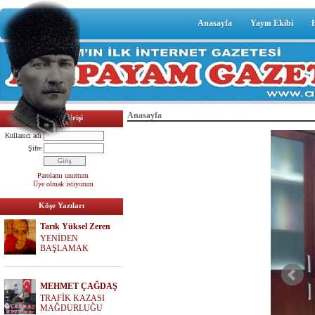
Anasayfa
Yayın Ekibi
Anasayfa
Üyelik Girişi
Kullanıcı adı
Şifre
Parolamı unuttum
Üye olmak istiyorum
Köşe Yazıları
Tarık Yüksel Zeren
YENİDEN
BAŞLAMAK
MEHMET ÇAĞDAŞ
TRAFİK KAZASI
MAĞDURLUĞU