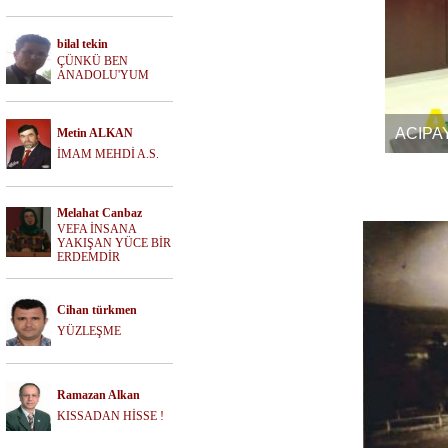
nta Kokusu Var
bilal tekin
ÇÜNKÜ BEN
ANADOLU'YUM
ACIPA
Metin ALKAN
İMAM MEHDİ A.S.
Melahat Canbaz
VEFA İNSANA
YAKIŞAN YÜCE BİR
ERDEMDİR
Cihan türkmen
YÜZLEŞME
Ramazan Alkan
KISSADAN HİSSE !