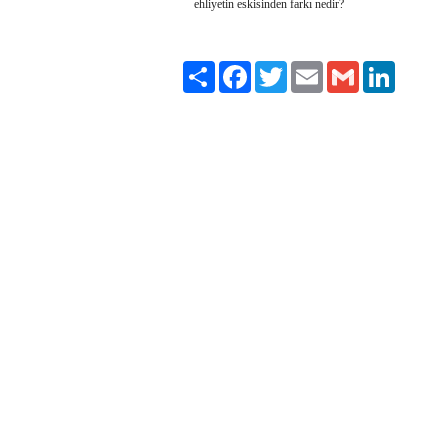
ehliyetin eskisinden farkı nedir?
Paylaş
Facebook
Twitter
Email
Gmail
LinkedIn