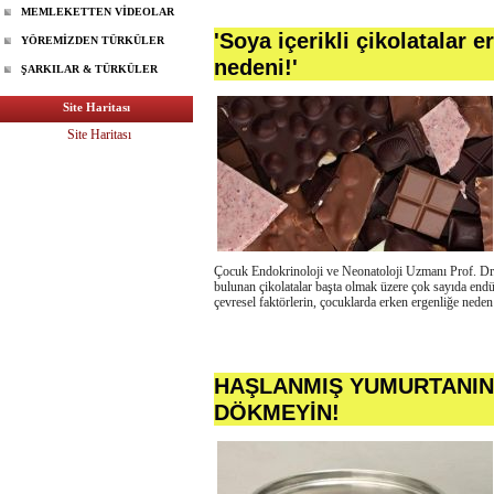
MEMLEKETTEN VİDEOLAR
'Soya içerikli çikolatalar e
YÖREMİZDEN TÜRKÜLER
nedeni!'
ŞARKILAR & TÜRKÜLER
Site Haritası
Site Haritası
Çocuk Endokrinoloji ve Neonatoloji Uzmanı Prof. Dr.
bulunan çikolatalar başta olmak üzere çok sayıda endü
çevresel faktörlerin, çocuklarda erken ergenliğe nede
HAŞLANMIŞ YUMURTANIN
DÖKMEYİN!